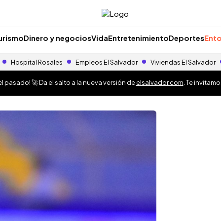
urismo
Dinero y negocios
Vida
Entretenimiento
Deportes
Ento
Hospital Rosales
Empleos El Salvador
Viviendas El Salvador
 pasado! 🚀 Da el salto a la nueva versión de
elsalvador.com
. Te invitam