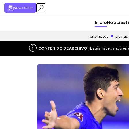
Newsletter
Inicio
Noticias
T
Terremotos
Lluvias
CONTENIDO DE ARCHIVO:
¡Estás navegando en el