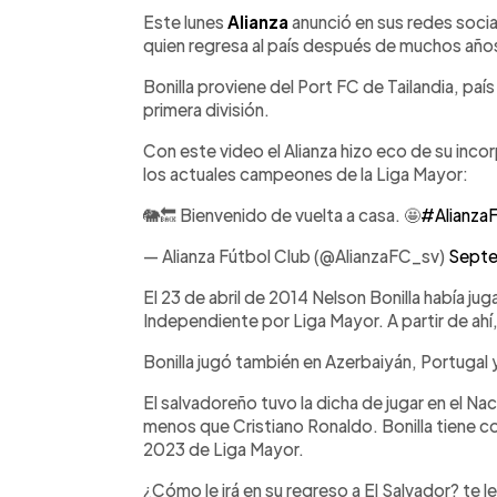
Facebook
Twitter
►
Escuchar artículo
Este lunes
Alianza
anunció en sus redes socia
quien regresa al país después de muchos años 
Bonilla proviene del Port FC de Tailandia, pa
primera división.
Con este video el Alianza hizo eco de su inco
los actuales campeones de la Liga Mayor:
🐘🔙 Bienvenido de vuelta a casa. 🤩
#Alianza
— Alianza Fútbol Club (@AlianzaFC_sv)
Septe
El 23 de abril de 2014 Nelson Bonilla había ju
Independiente por Liga Mayor. A partir de ahí
Bonilla jugó también en Azerbaiyán, Portugal 
El salvadoreño tuvo la dicha de jugar en el Na
menos que Cristiano Ronaldo. Bonilla tiene 
2023 de Liga Mayor.
¿Cómo le irá en su regreso a El Salvador? te 