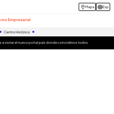
Mapa
Esp
rno Empresarial
Centro Histórico
os a visitar el nuevo portal país donde coincidimos todos.