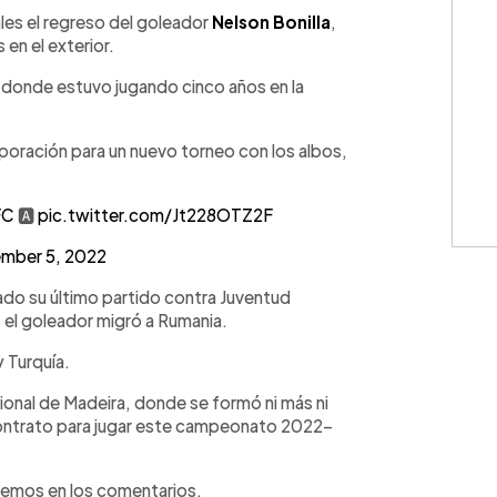
WhatsApp
Copiar link
les el regreso del goleador
Nelson Bonilla
,
en el exterior.
ís donde estuvo jugando cinco años en la
rporación para un nuevo torneo con los albos,
FC
🅰️
pic.twitter.com/Jt228OTZ2F
mber 5, 2022
gado su último partido contra Juventud
, el goleador migró a Rumania.
y Turquía.
cional de Madeira, donde se formó ni más ni
contrato para jugar este campeonato 2022-
leemos en los comentarios.