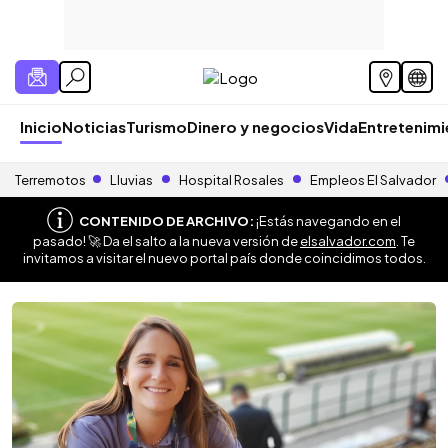
Inicio
Noticias
Turismo
Dinero y negocios
Vida
Entretenim
Terremotos
Lluvias
Hospital Rosales
Empleos El Salvador
CONTENIDO DE ARCHIVO:
¡Estás navegando en el
pasado! 🚀 Da el salto a la nueva versión de
elsalvador.com
. Te
invitamos a visitar el nuevo portal país donde coincidimos todos.