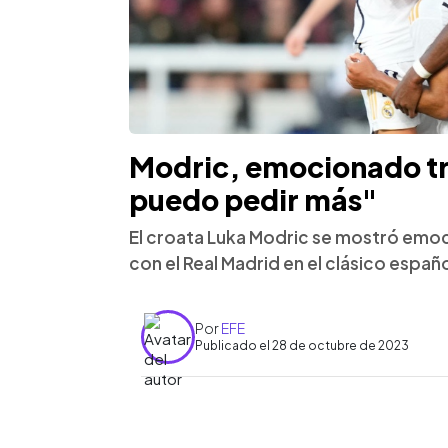
Modric, emocionado tr
puedo pedir más"
El croata Luka Modric se mostró emoc
con el Real Madrid en el clásico españ
Por
EFE
Publicado el 28 de octubre de 2023
0:00