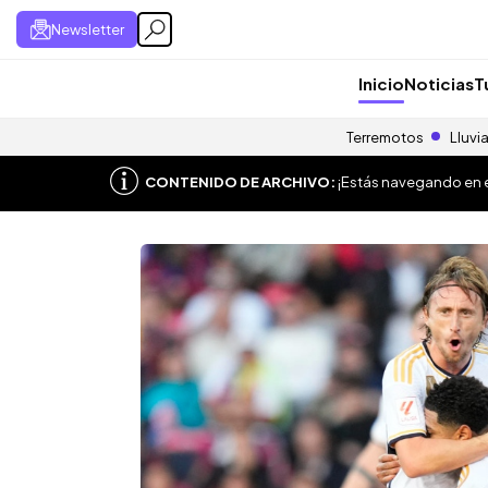
Newsletter
Inicio
Noticias
T
Terremotos
Lluvi
CONTENIDO DE ARCHIVO:
¡Estás navegando en el