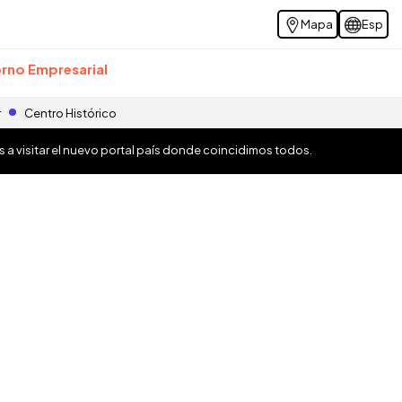
Mapa
Esp
rno Empresarial
r
Centro Histórico
os a visitar el nuevo portal país donde coincidimos todos.