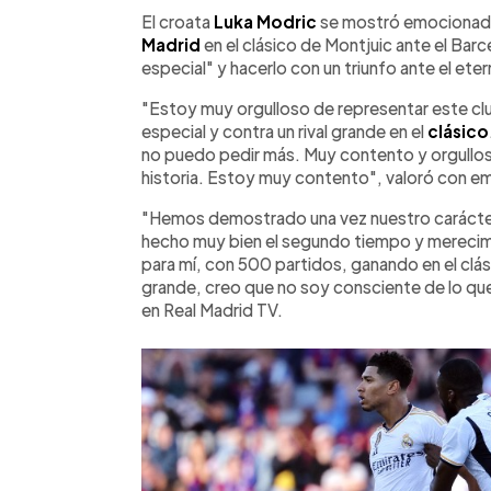
Facebook
Twitter
►
Escuchar artículo
El croata
Luka Modric
se mostró emocionado 
Madrid
en el clásico de Montjuic ante el Barc
especial" y hacerlo con un triunfo ante el etern
"Estoy muy orgulloso de representar este cl
especial y contra un rival grande en el
clásico
no puedo pedir más. Muy contento y orgulloso
historia. Estoy muy contento", valoró con e
"Hemos demostrado una vez nuestro carácter, 
hecho muy bien el segundo tiempo y merecimo
para mí, con 500 partidos, ganando en el cl
grande, creo que no soy consciente de lo qu
en Real Madrid TV.