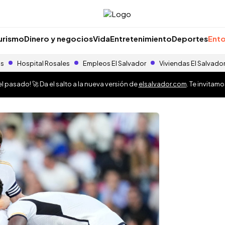
urismo
Dinero y negocios
Vida
Entretenimiento
Deportes
Ento
as
Hospital Rosales
Empleos El Salvador
Viviendas El Salvado
 pasado! 🚀 Da el salto a la nueva versión de
elsalvador.com
. Te invitam