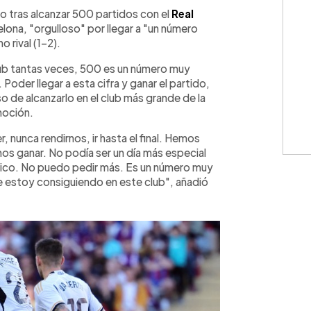
WhatsApp
Copiar link
tras alcanzar 500 partidos con el
Real
elona, "orgulloso" por llegar a "un número
o rival (1-2).
ub tantas veces, 500 es un número muy
. Poder llegar a esta cifra y ganar el partido,
 de alcanzarlo en el club más grande de la
moción.
nunca rendirnos, ir hasta el final. Hemos
s ganar. No podía ser un día más especial
ásico. No puedo pedir más. Es un número muy
e estoy consiguiendo en este club", añadió