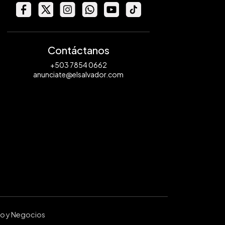
Contáctanos
+503 7854 0662
anunciate@elsalvador.com
ro y Negocios