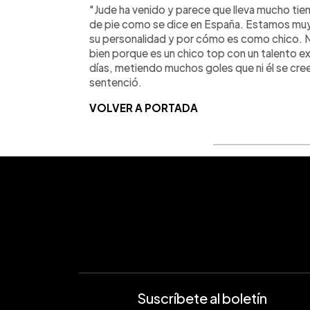
"Jude ha venido y parece que lleva mucho ti
de pie como se dice en España. Estamos muy
su personalidad y por cómo es como chico. 
bien porque es un chico top con un talento e
días, metiendo muchos goles que ni él se cree.
sentenció.
VOLVER A PORTADA
Suscríbete al boletín