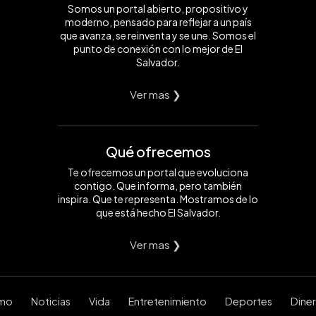
Somos un portal abierto, propositivo y
moderno, pensado para reflejar a un país
que avanza, se reinventa y se une. Somos el
punto de conexión con lo mejor de El
Salvador.
Ver mas ❯
Qué ofrecemos
Te ofrecemos un portal que evoluciona
contigo. Que informa, pero también
inspira. Que te representa. Mostramos de lo
que está hecho El Salvador.
Ver mas ❯
smo
Noticias
Vida
Entretenimiento
Deportes
Dine