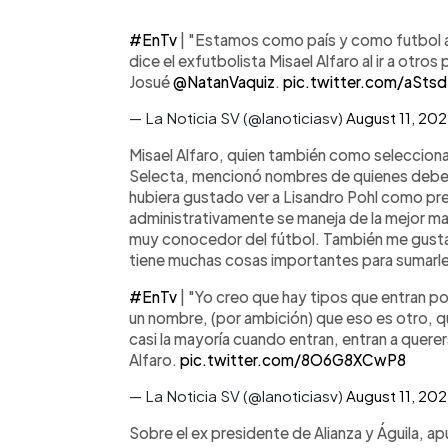
#EnTv
| "Estamos como país y como futbol at
dice el exfutbolista Misael Alfaro al ir a otros 
Josué
@NatanVaquiz
.
pic.twitter.com/aSts
— La Noticia SV (@lanoticiasv)
August 11, 20
Misael Alfaro, quien también como seleccionad
Selecta, mencionó nombres de quienes debería
hubiera gustado ver a Lisandro Pohl como pre
administrativamente se maneja de la mejor ma
muy conocedor del fútbol. También me gustar
tiene muchas cosas importantes para sumarles
#EnTv
| "Yo creo que hay tipos que entran po
un nombre, (por ambición) que eso es otro, qu
casi la mayoría cuando entran, entran a quere
Alfaro.
pic.twitter.com/8O6G8XCwP8
— La Noticia SV (@lanoticiasv)
August 11, 20
Sobre el ex presidente de Alianza y Águila, a