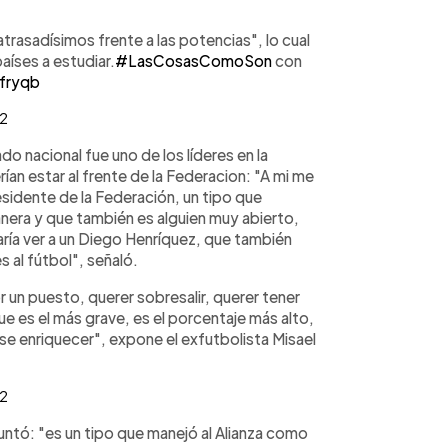
rasadísimos frente a las potencias", lo cual
países a estudiar.
#LasCosasComoSon
con
dfryqb
22
o nacional fue uno de los líderes en la
n estar al frente de la Federacion: "A mi me
sidente de la Federación, un tipo que
nera y que también es alguien muy abierto,
ía ver a un Diego Henríquez, que también
 al fútbol", señaló.
r un puesto, querer sobresalir, querer tener
e es el más grave, es el porcentaje más alto,
rse enriquecer", expone el exfutbolista Misael
22
puntó: "es un tipo que manejó al Alianza como