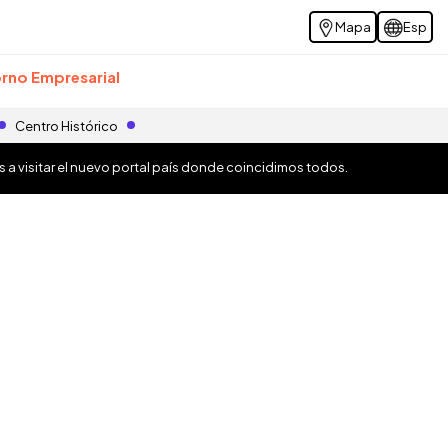
Mapa
Esp
rno Empresarial
Centro Histórico
os a visitar el nuevo portal país donde coincidimos todos.