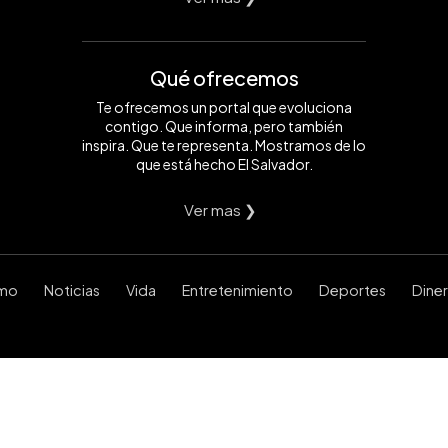
Qué ofrecemos
Te ofrecemos un portal que evoluciona
contigo. Que informa, pero también
inspira. Que te representa. Mostramos de lo
que está hecho El Salvador.
Ver mas ❯
smo
Noticias
Vida
Entretenimiento
Deportes
Dine