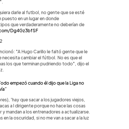
".
iera darle al futbol, no gente que se esté
n puesto en un lugar en donde
tipos que verdaderamente no deberían de
r.com/Dg4Gz3bfSF
22
cionó: "A Hugo Carillo le faltó gente que le
e necesita cambiar el fútbol. No es que el
as los que terminan pudriendo todo", dijo el
z.
odo empezó cuando él dijo que la Liga no
vía”
s), 'hay que sacar a los jugadores viejos,
cas a l dirigente porque no hace las cosas
ar y mandan a los entrenadores a actualizarse.
en la oscuridad, si no me van a sacar a la luz