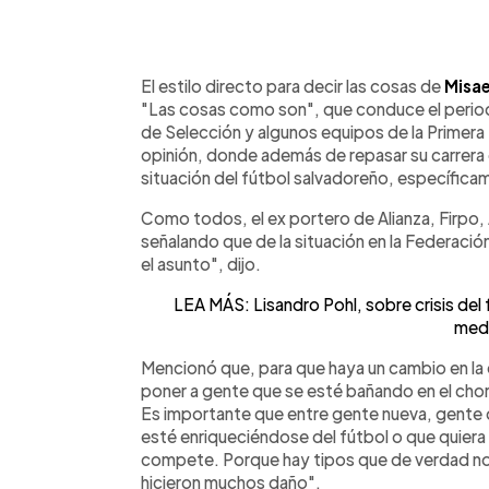
0:00
Facebook
Twitter
►
Escuchar artículo
El estilo directo para decir las cosas de
Misae
"Las cosas como son", que conduce el perio
de Selección y algunos equipos de la Primera
opinión, donde además de repasar su carrera 
situación del fútbol salvadoreño, específica
Como todos, el ex portero de Alianza, Firpo
señalando que de la situación en la Federaci
el asunto", dijo.
LEA MÁS: Lisandro Pohl, sobre crisis del 
med
Mencionó que, para que haya un cambio en la e
poner a gente que se esté bañando en el chorri
Es importante que entre gente nueva, gente q
esté enriqueciéndose del fútbol o que quiera 
compete. Porque hay tipos que de verdad no d
hicieron muchos daño".