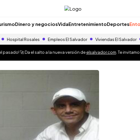
urismo
Dinero y negocios
Vida
Entretenimiento
Deportes
Ento
Hospital Rosales
Empleos El Salvador
Viviendas El Salvador
 pasado! 🚀 Da el salto a la nueva versión de
elsalvador.com
. Te invitam