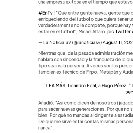
una empresa exitosa en el tiempo que estuvo
#EnTv
| "Que entre gente nueva, gente que qu
enriqueciendo del futbol o que quiera tener u
verdaderamente no le compete, porque hay 
estar en el futbol", Misael Alfaro.
pic.twitte
— La Noticia SV (@lanoticiasv)
August 11, 20
Mientras que, de la pasada administración men
hablara con sinceridad y la franqueza de lo qu
tipo sea mala persona. A veces son las person
también ex técnico de Firpo, Metapán y Auda
LEA MÁS: Lisandro Pohl, a Hugo Pérez: “T
ser
Añadió: "Así como dicen de nosotros (jugadore
para sacar nuevas generaciones. Por qué no sa
bien. Por qué no mandas al dirigente a estudi
De que me sirve estar con las mismas personas 
nunca".