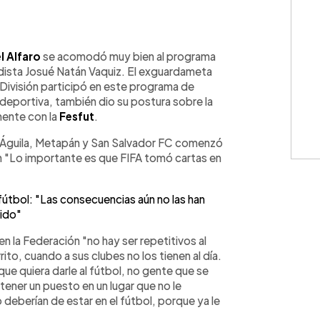
WhatsApp
Copiar link
l Alfaro
se acomodó muy bien al programa
dista Josué Natán Vaquiz. El exguardameta
 División participó en este programa de
deportiva, también dio su postura sobre la
mente con la
Fesfut
.
, Águila, Metapán y San Salvador FC comenzó
ón "Lo importante es que FIFA tomó cartas en
fútbol: "Las consecuencias aún no las han
ido"
n la Federación "no hay ser repetitivos al
to, cuando a sus clubes no los tienen al día.
ue quiera darle al fútbol, no gente que se
tener un puesto en un lugar que no le
eberían de estar en el fútbol, porque ya le