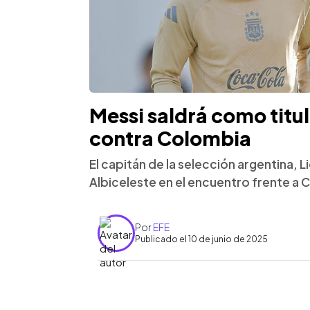
Messi saldrá como titu
contra Colombia
El capitán de la selección argentina, Lio
Albiceleste en el encuentro frente a
Por
EFE
Publicado el 10 de junio de 2025
0:00