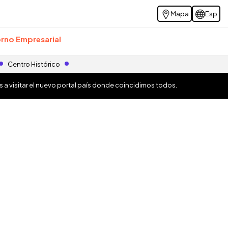
Mapa
Esp
rno Empresarial
Centro Histórico
os a visitar el nuevo portal país donde coincidimos todos.