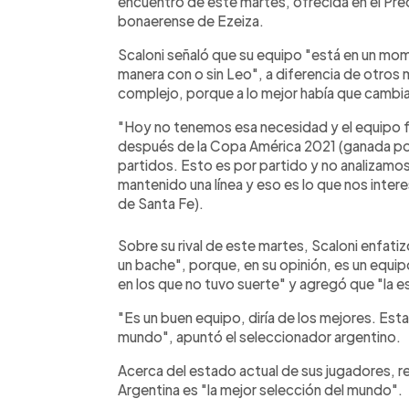
encuentro de este martes, ofrecida en el Pred
bonaerense de Ezeiza.
Scaloni señaló que su equipo "está en un mom
manera con o sin Leo", a diferencia de otros
complejo, porque a lo mejor había que cambi
"Hoy no tenemos esa necesidad y el equipo fu
después de la Copa América 2021 (ganada por
partidos. Esto es por partido y no analizamo
mantenido una línea y eso es lo que nos intere
de Santa Fe).
Sobre su rival de este martes, Scaloni enfati
un bache", porque, en su opinión, es un equi
en los que no tuvo suerte" y agregó que "la e
"Es un buen equipo, diría de los mejores. Esta 
mundo", apuntó el seleccionador argentino.
Acerca del estado actual de sus jugadores, r
Argentina es "la mejor selección del mundo".