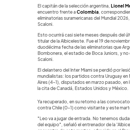
Facebook
Twitter
►
Escuchar artículo
El capitán de la selección argentina,
Lionel M
encuentro frente a
Colombia
, correspondien
eliminatorias suramericanas del Mundial 2026,
Scaloni.
Esto ocurrirá casi siete meses después del ú
titular de la Albiceleste. Fue el 19 de noviem
duodécima fecha de las eliminatorias que Arg
Bombonera, el estadio de Boca Juniors, y no e
Scaloni.
El delantero del Inter Miami se perdió por lesió
mundialistas: los partidos contra Uruguay en
Aires (4-1), disputados en marzo pasado, en l
la cita de Canadá, Estados Unidos y México.
Ya recuperado, en su retorno a las convocator
contra Chile (0-1) como visitante y este marte
"Leo va a jugar de entrada. No tenemos dudas
del equipo", señaló el entrenador de la 'Albice