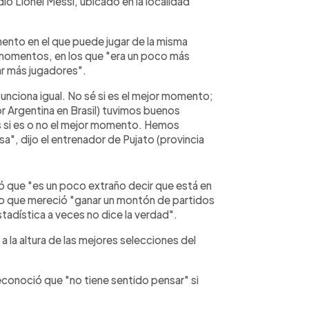
io Lionel Messi, ubicado en la localidad
ento en el que puede jugar de la misma
 momentos, en los que "era un poco más
ar más jugadores".
nciona igual. No sé si es el mejor momento;
 Argentina en Brasil) tuvimos buenos
s si es o no el mejor momento. Hemos
sa", dijo el entrenador de Pujato (provincia
zó que "es un poco extraño decir que está en
po que mereció "ganar un montón de partidos
stadística a veces no dice la verdad".
a la altura de las mejores selecciones del
econoció que "no tiene sentido pensar" si