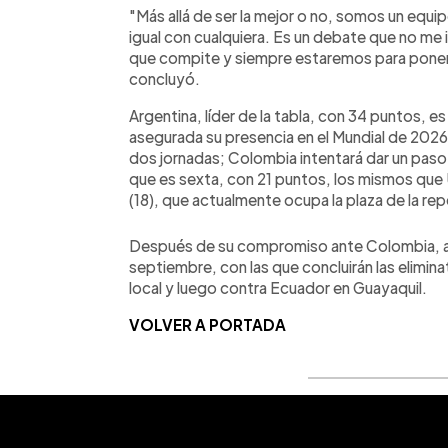
"Más allá de ser la mejor o no, somos un equi
igual con cualquiera. Es un debate que no me
que compite y siempre estaremos para ponerle 
concluyó.
Argentina, líder de la tabla, con 34 puntos, e
asegurada su presencia en el Mundial de 2026
dos jornadas; Colombia intentará dar un paso d
que es sexta, con 21 puntos, los mismos que 
(18), que actualmente ocupa la plaza de la re
Después de su compromiso ante Colombia, a 
septiembre, con las que concluirán las elimin
local y luego contra Ecuador en Guayaquil.
VOLVER A PORTADA