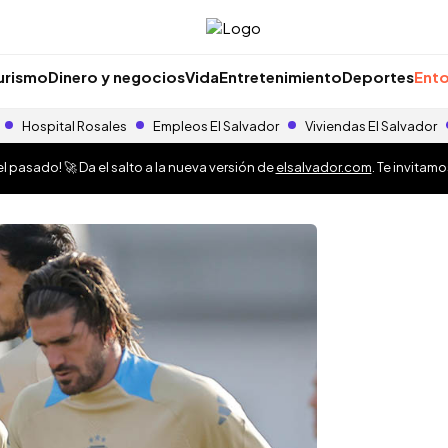
urismo
Dinero y negocios
Vida
Entretenimiento
Deportes
Ento
Hospital Rosales
Empleos El Salvador
Viviendas El Salvador
 pasado! 🚀 Da el salto a la nueva versión de
elsalvador.com
. Te invitam