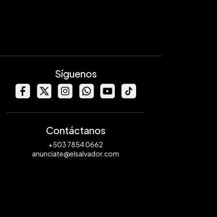
Síguenos
Contáctanos
+503 7854 0662
anunciate@elsalvador.com