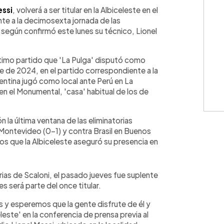
WhatsApp
Copiar link
essi
, volverá a ser titular en la Albiceleste en el
te a la decimosexta jornada de las
 según confirmó este lunes su técnico, Lionel
ltimo partido que 'La Pulga' disputó como
bre de 2024, en el partido correspondiente a la
entina jugó como local ante Perú en La
n el Monumental, 'casa' habitual de los de
n la última ventana de las eliminatorias
 Montevideo (0-1) y contra Brasil en Buenos
os que la Albiceleste aseguró su presencia en
ias de Scaloni, el pasado jueves fue suplente
s será parte del once titular.
 y esperemos que la gente disfrute de él y
leste' en la conferencia de prensa previa al