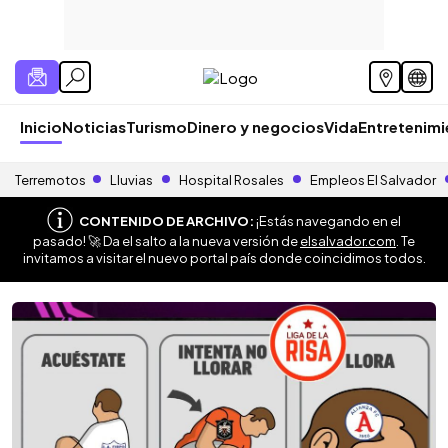
Inicio
Noticias
Turismo
Dinero y negocios
Vida
Entretenim
Terremotos
Lluvias
Hospital Rosales
Empleos El Salvador
CONTENIDO DE ARCHIVO:
¡Estás navegando en el
pasado! 🚀 Da el salto a la nueva versión de
elsalvador.com
. Te
invitamos a visitar el nuevo portal país donde coincidimos todos.