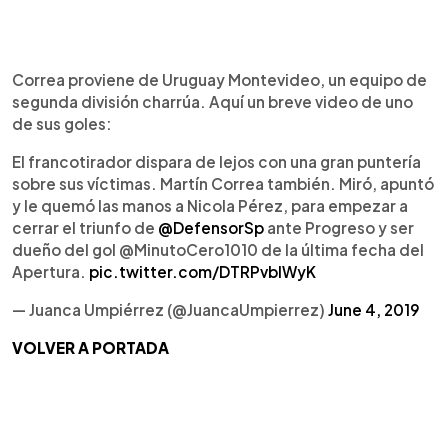
Correa proviene de Uruguay Montevideo, un equipo de
segunda división charrúa. Aquí un breve video de uno
de sus goles:
El francotirador dispara de lejos con una gran puntería
sobre sus víctimas. Martín Correa también. Miró, apuntó
y le quemó las manos a Nicola Pérez, para empezar a
cerrar el triunfo de
@DefensorSp
ante Progreso y ser
dueño del gol @MinutoCero1010 de la última fecha del
Apertura.
pic.twitter.com/DTRPvbIWyK
— Juanca Umpiérrez (@JuancaUmpierrez)
June 4, 2019
VOLVER A PORTADA