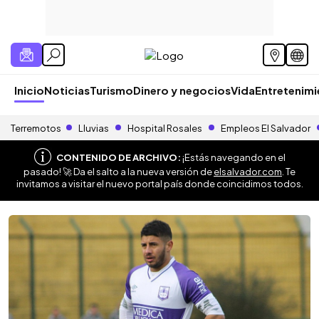
Inicio
Noticias
Turismo
Dinero y negocios
Vida
Entretenim
Terremotos
Lluvias
Hospital Rosales
Empleos El Salvador
CONTENIDO DE ARCHIVO:
¡Estás navegando en el
pasado! 🚀 Da el salto a la nueva versión de
elsalvador.com
. Te
invitamos a visitar el nuevo portal país donde coincidimos todos.