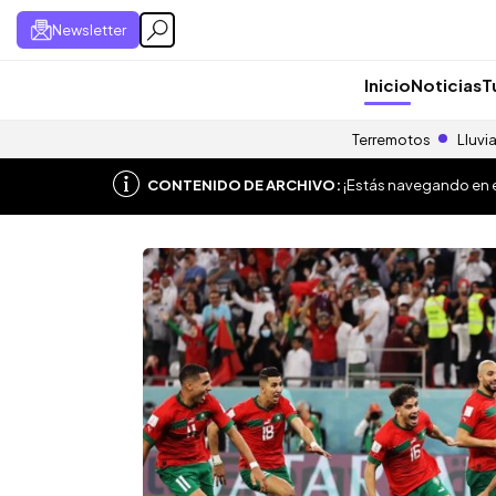
Newsletter
Inicio
Noticias
T
Terremotos
Lluvi
CONTENIDO DE ARCHIVO:
¡Estás navegando en el