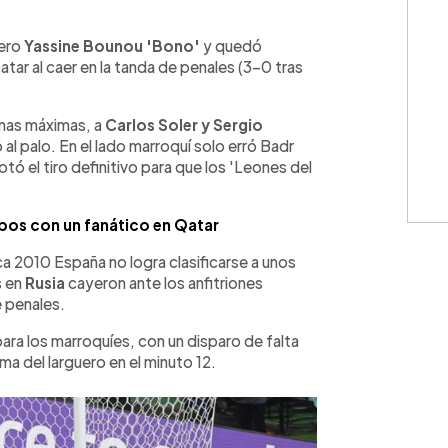
WhatsApp
Copiar link
uero
Yassine Bounou 'Bono'
y quedó
atar al caer en la tanda de penales (3-0 tras
enas máximas, a
Carlos Soler y Sergio
 al palo. En el lado marroquí solo erró Badr
ó el tiro definitivo para que los 'Leones del
ibos con un fanático en Qatar
ca 2010 España no logra clasificarse a unos
s en
Rusia
cayeron ante los anfitriones
 penales.
para los marroquíes, con un disparo de falta
ma del larguero en el minuto 12.