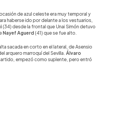
a ocasión de azul celeste era muy temporal y
a haberse ido por delante a los vestuarios,
i
(34) desde la frontal que Unai Simón detuvo
de
Nayef Aguerd
(41) que se fue alto.
lta sacada en corto en el lateral, de Asensio
el arquero marroquí del Sevilla.
Álvaro
 partido, empezó como suplente, pero entró