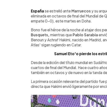
0:00
Facebook
Twitter
►
Escuchar artículo
España
se estrelló ante
Marruecos
y su arq
eliminada en octavos de final del Mundial de Q
empate 0-0), este martes en Doha.
Bono fue el héroe de la noche al atajar dos p
Busquets,
mientras que
Pablo Sarabia
envió
Benoun y Achraf Hakimi, nacido en Madrid, anot
Atlas' sigan rugiendo en Catar.
Samuel Eto'o pierde los estr
Desde la edición del título mundial en Sudáfri
cuartos de final del Mundial. Hace cuatro año
también en octavos y de nuevo en la tanda de
La primera ocasión relevante del partido fue 
directa que Hakimi envió ligeramente por enci