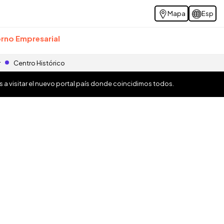
Mapa
Esp
rno Empresarial
r
Centro Histórico
os a visitar el nuevo portal país donde coincidimos todos.