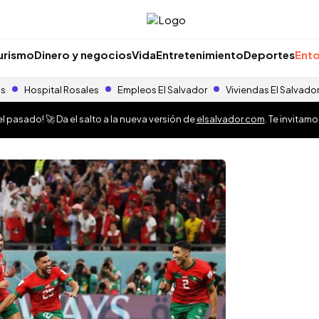
urismo
Dinero y negocios
Vida
Entretenimiento
Deportes
Ento
as
Hospital Rosales
Empleos El Salvador
Viviendas El Salvado
 pasado! 🚀 Da el salto a la nueva versión de
elsalvador.com
. Te invitam