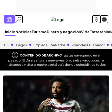
Inicio
Noticias
Turismo
Dinero y negocios
Vida
Entretenim
TPS
Juegos
Empleos El Salvador
Viviendas El Salvador
CONTENIDO DE ARCHIVO:
¡Estás navegando en el
pasado! 🚀 Da el salto a la nueva versión de
elsalvador.com
. Te
invitamos a visitar el nuevo portal país donde coincidimos todos.