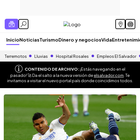
Inicio
Noticias
Turismo
Dinero y negocios
Vida
Entretenim
Terremotos
Lluvias
Hospital Rosales
Empleos El Salvador
CONTENIDO DE ARCHIVO:
¡Estás navegando en el
pasado! 🚀 Da el salto a la nueva versión de
elsalvador.com
. Te
invitamos a visitar el nuevo portal país donde coincidimos todos.