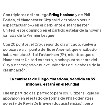
0:00
►
Escuchar artículo
Con tripletes del noruego
Erling Haaland
y de
Phil
Foden
, el
Manchester City
salió victorioso por un
espectacular 6-3 en el derbi ante el
Manchester
United
, este domingo en el partido estelar de la novena
jornada de la Premier League.
Con 20 puntos, el City, segundo clasificado, vuelve a
colocarse a un punto del líder
Arsenal
, que el sábado
había vencido 3-1 al
Tottenham
(3º), mientras que el
Manchester United es sexto, a ocho puntos ahora del
City y descolgado a nueve unidades de la cabeza de la
clasificación.
La camiseta de Diego Maradona, vendida en $9
millones, estará en el Mundial
Fue un partido casi perfecto para los 'Citizens', que se
apoyaron en el estado de forma de Phil Foden (tres
goles) y de Kevin De Bruyne (dos asistencias), pero