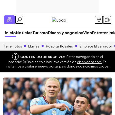
Inicio
Noticias
Turismo
Dinero y negocios
Vida
Entretenim
Terremotos
Lluvias
Hospital Rosales
Empleos El Salvador
CONTENIDO DE ARCHIVO:
¡Estás navegando en el
pasado! 🚀 Da el salto a la nueva versión de
elsalvador.com
. Te
invitamos a visitar el nuevo portal país donde coincidimos todos.