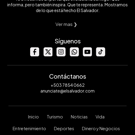
informa, pero también inspira. Que te representa. Mostramos
de lo que está hecho El Salvador.
Ver mas ❯
Síguenos
Contáctanos
+503 7854 0662
anunciate@elsalvador.com
Inicio
Turismo
Noticias
Vida
Entretenimiento
Deportes
Dinero y Negocios