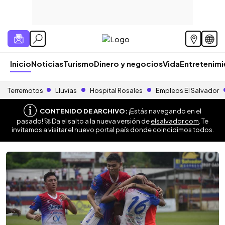
Inicio
Noticias
Turismo
Dinero y negocios
Vida
Entretenim
Terremotos
Lluvias
Hospital Rosales
Empleos El Salvador
CONTENIDO DE ARCHIVO:
¡Estás navegando en el
pasado! 🚀 Da el salto a la nueva versión de
elsalvador.com
. Te
invitamos a visitar el nuevo portal país donde coincidimos todos.