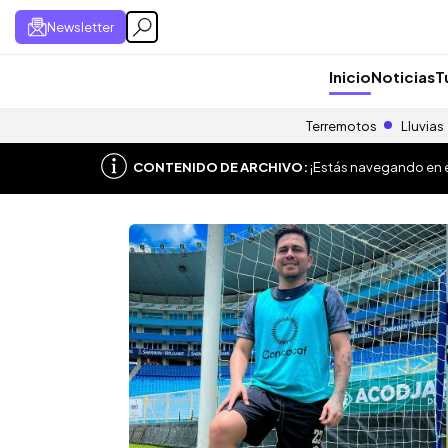
Newsletter
Inicio
Noticias
T
Terremotos
Lluvias
CONTENIDO DE ARCHIVO:
¡Estás navegando en el