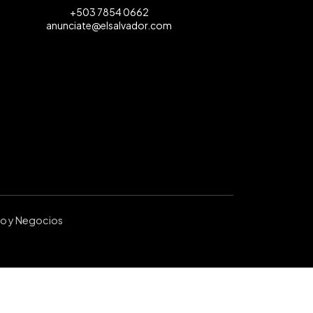
+503 7854 0662
anunciate@elsalvador.com
ro y Negocios