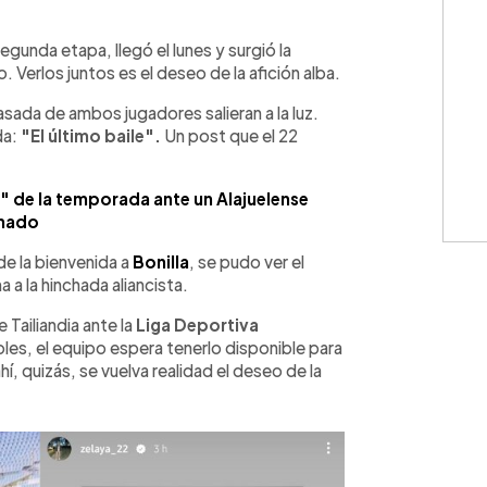
WhatsApp
Copiar link
segunda etapa, llegó el lunes y surgió la
 Verlos juntos es el deseo de la afición alba.
ada de ambos jugadores salieran a la luz.
da:
"El último baile".
Un post que el 22
l" de la temporada ante un Alajuelense
mado
de la bienvenida a
Bonilla
, se pudo ver el
a a la hinchada aliancista.
 Tailiandia ante la
Liga Deportiva
oles, el equipo espera tenerlo disponible para
hí, quizás, se vuelva realidad el deseo de la