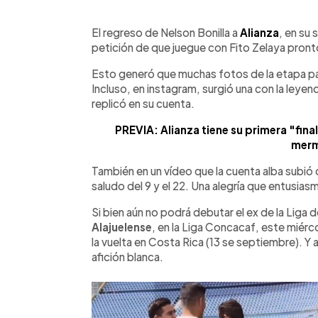
0:00
Facebook
Twitter
►
Escuchar artículo
El regreso de Nelson Bonilla a
Alianza
, en su 
petición de que juegue con Fito Zelaya pronto.
Esto generó que muchas fotos de la etapa pas
Incluso, en instagram, surgió una con la leyen
replicó en su cuenta.
PREVIA: Alianza tiene su primera "fina
mer
También en un vídeo que la cuenta alba subió 
saludo del 9 y el 22. Una alegría que entusiasm
Si bien aún no podrá debutar el ex de la Liga de
Alajuelense
, en la Liga Concacaf, este miérc
la vuelta en Costa Rica (13 se septiembre). Y a
afición blanca.