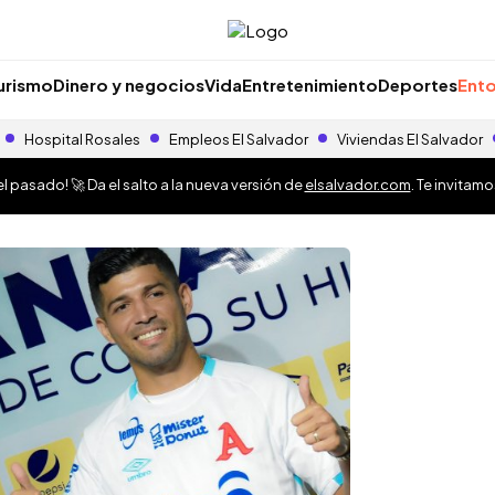
urismo
Dinero y negocios
Vida
Entretenimiento
Deportes
Ento
Hospital Rosales
Empleos El Salvador
Viviendas El Salvador
 pasado! 🚀 Da el salto a la nueva versión de
elsalvador.com
. Te invitam