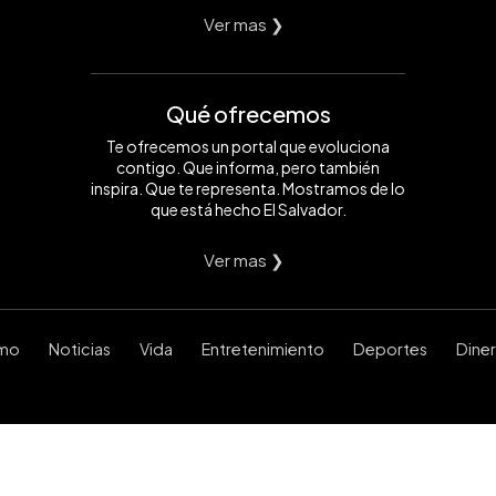
Ver mas ❯
Qué ofrecemos
Te ofrecemos un portal que evoluciona
contigo. Que informa, pero también
inspira. Que te representa. Mostramos de lo
que está hecho El Salvador.
Ver mas ❯
smo
Noticias
Vida
Entretenimiento
Deportes
Dine