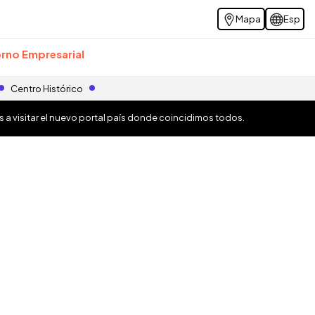
Mapa
Esp
rno Empresarial
Centro Histórico
os a visitar el nuevo portal país donde coincidimos todos.