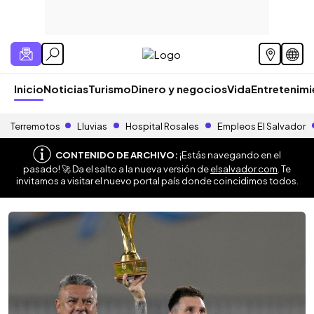
Inicio
Noticias
Turismo
Dinero y negocios
Vida
Entretenim
Terremotos
Lluvias
Hospital Rosales
Empleos El Salvador
CONTENIDO DE ARCHIVO:
¡Estás navegando en el
pasado! 🚀 Da el salto a la nueva versión de
elsalvador.com
. Te
invitamos a visitar el nuevo portal país donde coincidimos todos.