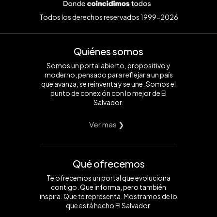
Todos los derechos reservados 1999-2026
Quiénes somos
Somos un portal abierto, propositivo y
moderno, pensado para reflejar a un país
que avanza, se reinventa y se une. Somos el
punto de conexión con lo mejor de El
Salvador.
Ver mas ❯
Qué ofrecemos
Te ofrecemos un portal que evoluciona
contigo. Que informa, pero también
inspira. Que te representa. Mostramos de lo
que está hecho El Salvador.