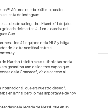
uimos!!! Aún nos queda el último pasito…
 su cuenta de Instagram.
nsa desde su llegada a Miami el 11 de julio,
a goleada del martes 4-1 en la cancha del
agues Cup.
un mes a los 47 equipos de la MLS y la liga
dor de la otra semifinal entre el
onterrey.
do Martino felicitó a sus futbolistas por la
o era garantizar uno de los tres cupos que
ones de la Concacaf, vía de acceso al
internacional, que era nuestro deseo",
taba en la final pero lo más importante de hoy
nter desde la llegada de Messi, que en un