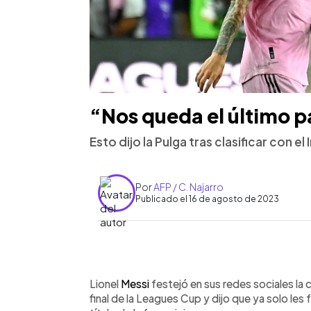
“Nos queda el último p
Esto dijo la Pulga tras clasificar con el
Por
AFP / C. Najarro
Publicado el 16 de agosto de 2023
0:00
Facebook
Twitter
►
Escuchar artículo
Lionel
Messi
festejó en sus redes sociales la c
final de la Leagues Cup y dijo que ya solo les f