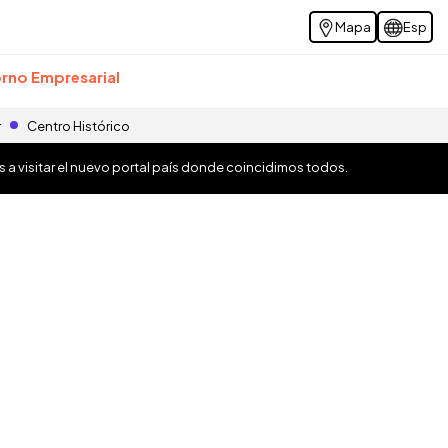
Mapa
Esp
rno Empresarial
r
Centro Histórico
os a visitar el nuevo portal país donde coincidimos todos.