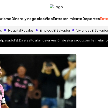
urismo
Dinero y negocios
Vida
Entretenimiento
Deportes
Ento
as
Hospital Rosales
Empleos El Salvador
Viviendas El Salvado
 pasado! 🚀 Da el salto a la nueva versión de
elsalvador.com
. Te invitam