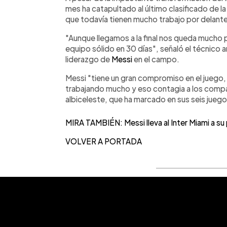
mes ha catapultado al último clasificado de la
que todavía tienen mucho trabajo por delant
"Aunque llegamos a la final nos queda mucho 
equipo sólido en 30 días", señaló el técnico a
liderazgo de
Messi
en el campo.
Messi "tiene un gran compromiso en el juego,
trabajando mucho y eso contagia a los compañ
albiceleste, que ha marcado en sus seis juegos
MIRA TAMBIÉN: Messi lleva al Inter Miami a su p
VOLVER A PORTADA