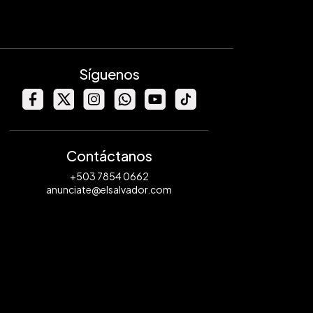
Síguenos
Contáctanos
+503 7854 0662
anunciate@elsalvador.com