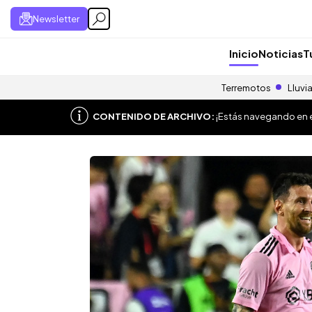
Newsletter
Inicio
Noticias
T
Terremotos
Lluvi
CONTENIDO DE ARCHIVO:
¡Estás navegando en el