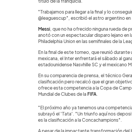
título de la franquicia.
"Trabajamos para llegar a la final y lo conseg
@leaguescup", escribió el astro argentino en
Messi
, que no ha ofrecido ninguna rueda de pre
anotó con un espectacular disparo lejano en l
Philadelphia Union en las semifinales de la Le
En la final de este torneo, que reunió durante 
mexicana, el Inter enfrentará el sábado al gana
estadounidense Nasvhille SC y el mexicano M
En su comparencia de prensa, el técnico Gerar
clasificación pero recalcó que el gran objetiv
ofrece esta competencia a la Copa de Campe
Mundial de Clubes de la
FIFA
.
"El próximo año ya tenemos una competencia 
subrayó el 'Tata'. "Un triunfo aquí nos deposi
es la clasificación a la Concachampions".
A pesar de la impactante transformación del I