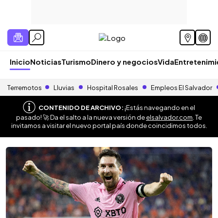
Inicio
Noticias
Turismo
Dinero y negocios
Vida
Entretenim
Terremotos
Lluvias
Hospital Rosales
Empleos El Salvador
CONTENIDO DE ARCHIVO:
¡Estás navegando en el
pasado! 🚀 Da el salto a la nueva versión de
elsalvador.com
. Te
invitamos a visitar el nuevo portal país donde coincidimos todos.