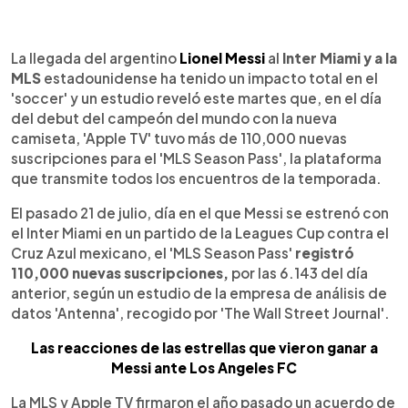
0:00
►
Escuchar artículo
La llegada del argentino
Lionel Messi
al
Inter Miami y a la
MLS
estadounidense ha tenido un impacto total en el
'soccer' y un estudio reveló este martes que, en el día
del debut del campeón del mundo con la nueva
camiseta, 'Apple TV' tuvo más de 110,000 nuevas
suscripciones para el 'MLS Season Pass', la plataforma
que transmite todos los encuentros de la temporada.
El pasado 21 de julio, día en el que Messi se estrenó con
el Inter Miami en un partido de la Leagues Cup contra el
Cruz Azul mexicano, el 'MLS Season Pass'
registró
110,000 nuevas suscripciones,
por las 6.143 del día
anterior, según un estudio de la empresa de análisis de
datos 'Antenna', recogido por 'The Wall Street Journal'.
Las reacciones de las estrellas que vieron ganar a
Messi ante Los Angeles FC
La MLS y Apple TV firmaron el año pasado un acuerdo de