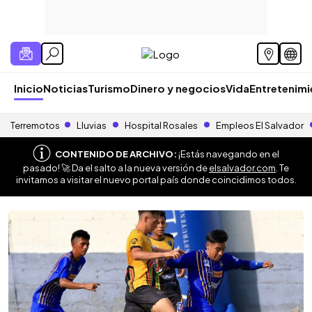
Inicio
Noticias
Turismo
Dinero y negocios
Vida
Entretenim
Terremotos
Lluvias
Hospital Rosales
Empleos El Salvador
CONTENIDO DE ARCHIVO:
¡Estás navegando en el
pasado! 🚀 Da el salto a la nueva versión de
elsalvador.com
. Te
invitamos a visitar el nuevo portal país donde coincidimos todos.