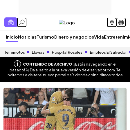
Inicio
Noticias
Turismo
Dinero y negocios
Vida
Entretenim
Terremotos
Lluvias
Hospital Rosales
Empleos El Salvador
CONTENIDO DE ARCHIVO:
¡Estás navegando en el
pasado! 🚀 Da el salto a la nueva versión de
elsalvador.com
. Te
invitamos a visitar el nuevo portal país donde coincidimos todos.