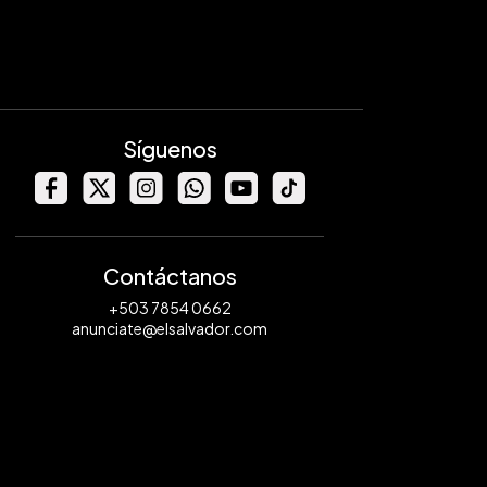
Síguenos
Contáctanos
+503 7854 0662
anunciate@elsalvador.com