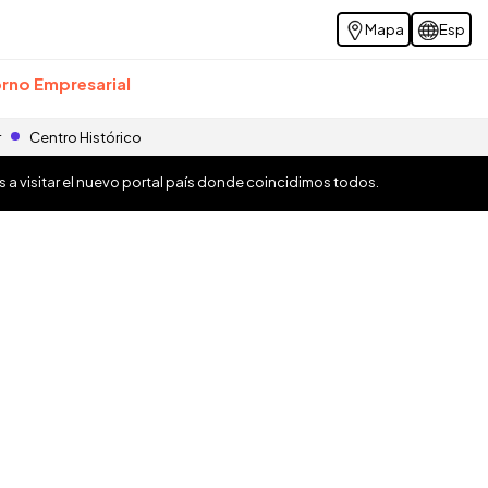
Mapa
Esp
rno Empresarial
r
Centro Histórico
os a visitar el nuevo portal país donde coincidimos todos.