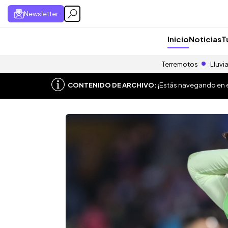
Newsletter
Inicio
Noticias
T
Terremotos
Lluvi
CONTENIDO DE ARCHIVO:
¡Estás navegando en el