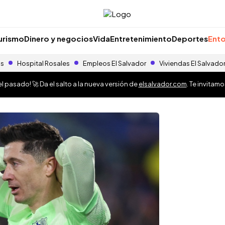
urismo
Dinero y negocios
Vida
Entretenimiento
Deportes
Ento
as
Hospital Rosales
Empleos El Salvador
Viviendas El Salvado
 pasado! 🚀 Da el salto a la nueva versión de
elsalvador.com
. Te invitam