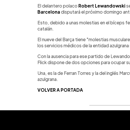
Facebook
Twitter
►
Escuchar artículo
El delantero polaco
Robert Lewandowski
se
Barcelona
disputará el próximo domingo an
Esto, debido a unas molestias en el bíceps fe
catalán.
El nueve del Barça tiene "molestias musculares
los servicios médicos de la entidad azulgrana
Con la ausencia para ese partido de Lewando
Flick dispone de dos opciones para ocupar su
Una, es la de Ferran Torres y la del inglés Marc
azulgrana.
VOLVER A PORTADA