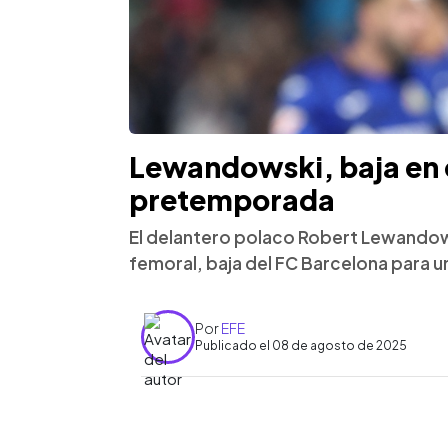
Lewandowski, baja en e
pretemporada
El delantero polaco Robert Lewandow
femoral, baja del FC Barcelona para
Por
EFE
Publicado el 08 de agosto de 2025
0:00