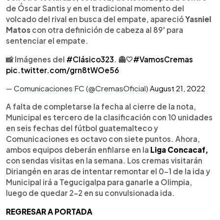
de Óscar Santis y en el tradicional momento del
volcado del rival en busca del empate, apareció
Yasniel
Matos
con otra definición de cabeza al 89' para
sentenciar el empate.
📸 Imágenes del
#Clásico323
. 👻🤍
#VamosCremas
pic.twitter.com/grn8tWOe56
— Comunicaciones FC (@CremasOficial)
August 21, 2022
A falta de completarse la fecha al cierre de la nota,
Municipal es tercero de la clasificación con 10 unidades
en seis fechas del fútbol guatemalteco y
Comunicaciones es octavo con siete puntos. Ahora,
ambos equipos deberán enfilarse en la
Liga Concacaf,
con sendas visitas en la semana. Los cremas visitarán
Diriangén en aras de intentar remontar el 0-1 de la ida y
Municipal irá a Tegucigalpa para ganarle a Olimpia,
luego de quedar 2-2 en su convulsionada ida.
REGRESAR A PORTADA