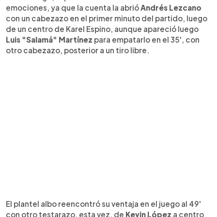
emociones, ya que la cuenta la abrió
Andrés Lezcano
con un cabezazo en el primer minuto del partido, luego
de un centro de Karel Espino, aunque apareció luego
Luis "Salamá" Martínez
para empatarlo en el 35', con
otro cabezazo, posterior a un tiro libre.
El plantel albo reencontró su ventaja en el juego al 49'
con otro testarazo, esta vez, de
Kevin López
a centro