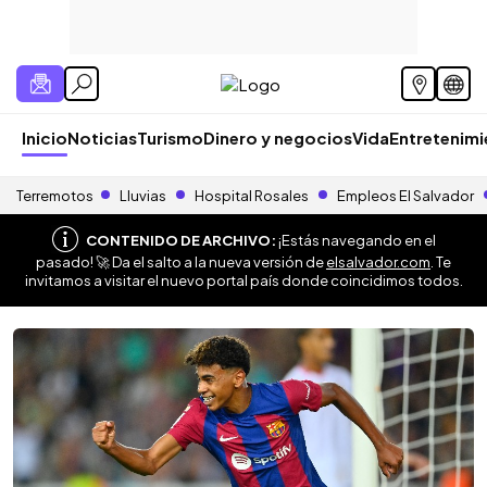
Inicio
Noticias
Turismo
Dinero y negocios
Vida
Entretenim
Terremotos
Lluvias
Hospital Rosales
Empleos El Salvador
CONTENIDO DE ARCHIVO:
¡Estás navegando en el
pasado! 🚀 Da el salto a la nueva versión de
elsalvador.com
. Te
invitamos a visitar el nuevo portal país donde coincidimos todos.