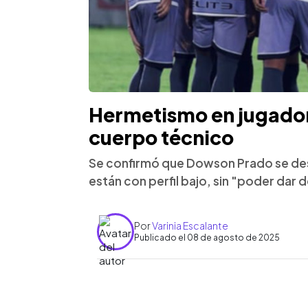
Hermetismo en jugador
cuerpo técnico
Se confirmó que Dowson Prado se desp
están con perfil bajo, sin "poder dar 
Por
Varinia Escalante
Publicado el 08 de agosto de 2025
0:00