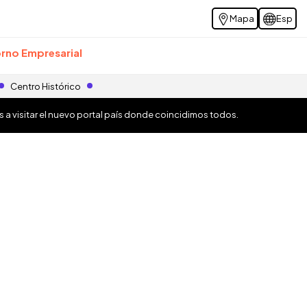
Mapa
Esp
rno Empresarial
Centro Histórico
os a visitar el nuevo portal país donde coincidimos todos.