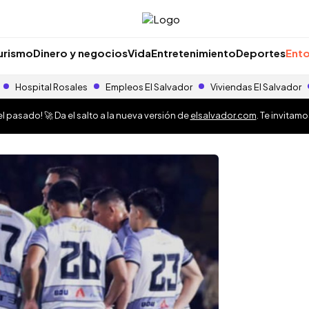
urismo
Dinero y negocios
Vida
Entretenimiento
Deportes
Ento
Hospital Rosales
Empleos El Salvador
Viviendas El Salvador
 pasado! 🚀 Da el salto a la nueva versión de
elsalvador.com
. Te invitam