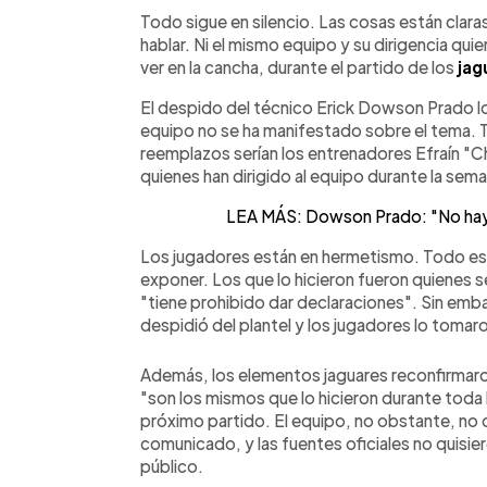
Facebook
Twitter
►
Escuchar artículo
Todo sigue en silencio. Las cosas están clara
hablar. Ni el mismo equipo y su dirigencia qui
ver en la cancha, durante el partido de los
jag
El despido del técnico Erick Dowson Prado lo 
equipo no se ha manifestado sobre el tema. T
reemplazos serían los entrenadores Efraín "C
quienes han dirigido al equipo durante la sem
LEA MÁS: Dowson Prado: "No hay 
Los jugadores están en hermetismo. Todo es r
exponer. Los que lo hicieron fueron quienes
"tiene prohibido dar declaraciones". Sin em
despidió del plantel y los jugadores lo toma
Además, los elementos jaguares reconfirmaron 
"son los mismos que lo hicieron durante toda 
próximo partido. El equipo, no obstante, no d
comunicado, y las fuentes oficiales no quisie
público.