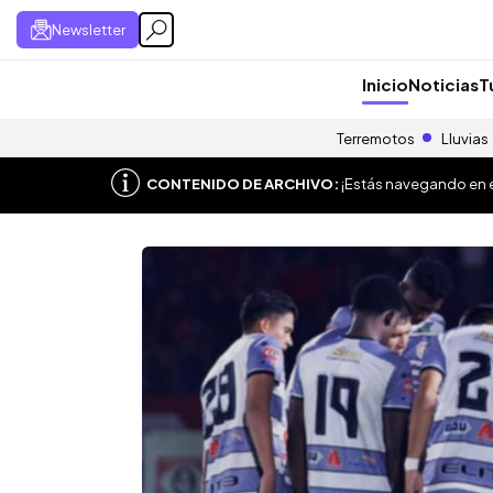
Newsletter
Inicio
Noticias
T
Terremotos
Lluvias
CONTENIDO DE ARCHIVO:
¡Estás navegando en el