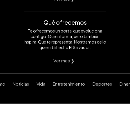
Qué ofrecemos
Te ofrecemos un portal que evoluciona
contigo. Que informa, pero también
inspira. Que te representa. Mostramos de lo
que está hecho El Salvador.
Ver mas ❯
smo
Noticias
Vida
Entretenimiento
Deportes
Dine