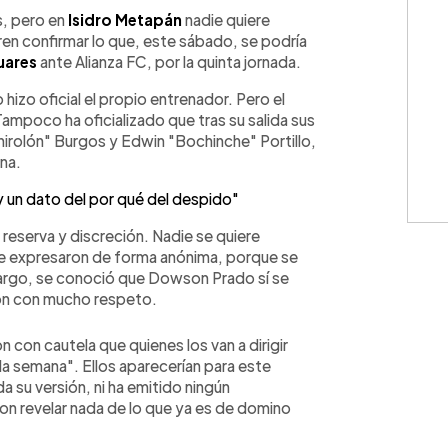
WhatsApp
Copiar link
s, pero en
Isidro Metapán
nadie quiere
eren confirmar lo que, este sábado, se podría
uares
ante Alianza FC, por la quinta jornada.
hizo oficial el propio entrenador. Pero el
ampoco ha oficializado que tras su salida sus
hirolón" Burgos y Edwin "Bochinche" Portillo,
ana.
un dato del por qué del despido"
eserva y discreción. Nadie se quiere
 se expresaron de forma anónima, porque se
bargo, se conoció que Dowson Prado sí se
ron con mucho respeto.
con cautela que quienes los van a dirigir
la semana". Ellos aparecerían para este
a su versión, ni ha emitido ningún
ron revelar nada de lo que ya es de domino