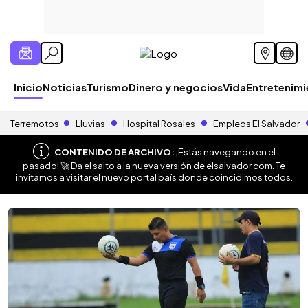
Inicio
Noticias
Turismo
Dinero y negocios
Vida
Entretenim
Terremotos
Lluvias
Hospital Rosales
Empleos El Salvador
CONTENIDO DE ARCHIVO:
¡Estás navegando en el
pasado! 🚀 Da el salto a la nueva versión de
elsalvador.com
. Te
invitamos a visitar el nuevo portal país donde coincidimos todos.