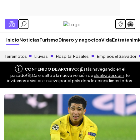
Inicio
Noticias
Turismo
Dinero y negocios
Vida
Entretenim
Terremotos
Lluvias
Hospital Rosales
Empleos El Salvador
CONTENIDO DE ARCHIVO:
¡Estás navegando en el
pasado! 🚀 Da el salto a la nueva versión de
elsalvador.com
. Te
invitamos a visitar el nuevo portal país donde coincidimos todos.