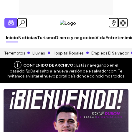
Inicio
Noticias
Turismo
Dinero y negocios
Vida
Entretenim
Terremotos
Lluvias
Hospital Rosales
Empleos El Salvador
CONTENIDO DE ARCHIVO:
¡Estás navegando en el
pasado! 🚀 Da el salto a la nueva versión de
elsalvador.com
. Te
invitamos a visitar el nuevo portal país donde coincidimos todos.