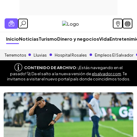
Inicio
Noticias
Turismo
Dinero y negocios
Vida
Entretenim
Terremotos
Lluvias
Hospital Rosales
Empleos El Salvador
CONTENIDO DE ARCHIVO:
¡Estás navegando en el
pasado! 🚀 Da el salto a la nueva versión de
elsalvador.com
. Te
invitamos a visitar el nuevo portal país donde coincidimos todos.