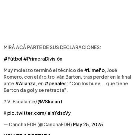
MIRÁ ACÁ PARTE DE SUS DECLARACIONES:
#Fútbol
#PrimeraDivisión
Muy molesto terminó el técnico de
#Limeño
, José
Romero, con el árbitro Iván Barton, tras perder en la final
ante
#Alianza
, en
#penales
: "Con los huev... que tiene
Barton da gol y se retracta".
? V. Escalante/
@VSkalanT
⬇️
pic.twitter.com/lalnYdsxVy
— Cancha EDH (@CanchaEDH)
May 25, 2025