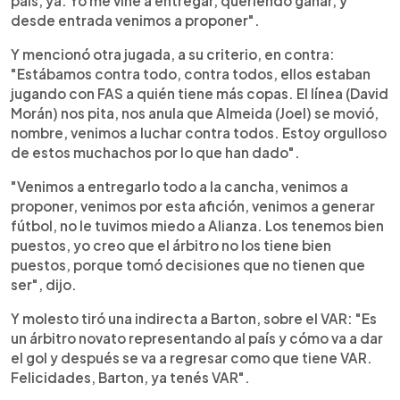
país, ya. Yo me vine a entregar, queriendo ganar, y
desde entrada venimos a proponer".
Y mencionó otra jugada, a su criterio, en contra:
"Estábamos contra todo, contra todos, ellos estaban
jugando con FAS a quién tiene más copas. El línea (David
Morán) nos pita, nos anula que Almeida (Joel) se movió,
nombre, venimos a luchar contra todos. Estoy orgulloso
de estos muchachos por lo que han dado".
"Venimos a entregarlo todo a la cancha, venimos a
proponer, venimos por esta afición, venimos a generar
fútbol, no le tuvimos miedo a Alianza. Los tenemos bien
puestos, yo creo que el árbitro no los tiene bien
puestos, porque tomó decisiones que no tienen que
ser", dijo.
Y molesto tiró una indirecta a Barton, sobre el VAR: "Es
un árbitro novato representando al país y cómo va a dar
el gol y después se va a regresar como que tiene VAR.
Felicidades, Barton, ya tenés VAR".