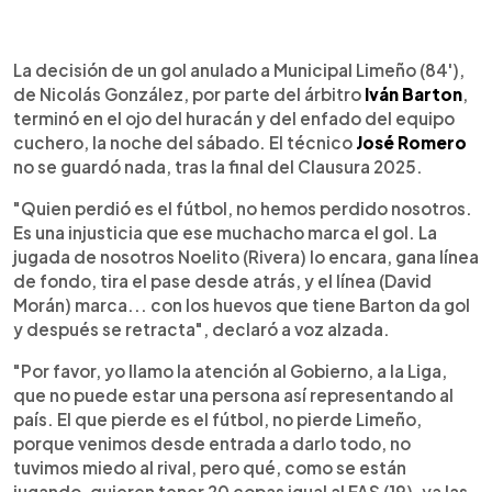
0:00
►
Escuchar artículo
La decisión de un gol anulado a Municipal Limeño (84'),
de Nicolás González, por parte del árbitro
Iván Barton
,
terminó en el ojo del huracán y del enfado del equipo
cuchero, la noche del sábado. El técnico
José Romero
no se guardó nada, tras la final del Clausura 2025.
"Quien perdió es el fútbol, no hemos perdido nosotros.
Es una injusticia que ese muchacho marca el gol. La
jugada de nosotros Noelito (Rivera) lo encara, gana línea
de fondo, tira el pase desde atrás, y el línea (David
Morán) marca... con los huevos que tiene Barton da gol
y después se retracta", declaró a voz alzada.
"Por favor, yo llamo la atención al Gobierno, a la Liga,
que no puede estar una persona así representando al
país. El que pierde es el fútbol, no pierde Limeño,
porque venimos desde entrada a darlo todo, no
tuvimos miedo al rival, pero qué, como se están
jugando, quieren tener 20 copas igual al FAS (19), ya las