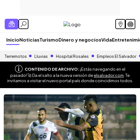
Inicio
Noticias
Turismo
Dinero y negocios
Vida
Entretenim
Terremotos
Lluvias
Hospital Rosales
Empleos El Salvador
CONTENIDO DE ARCHIVO:
¡Estás navegando en el
pasado! 🚀 Da el salto a la nueva versión de
elsalvador.com
. Te
invitamos a visitar el nuevo portal país donde coincidimos todos.