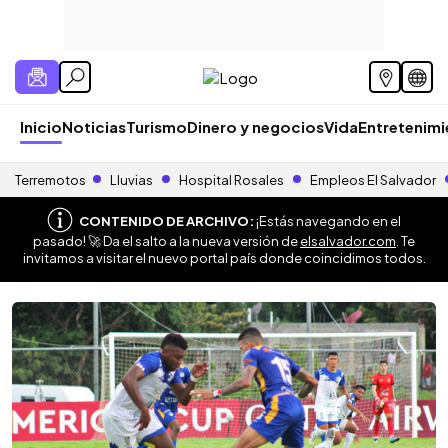
Inicio
Noticias
Turismo
Dinero y negocios
Vida
Entretenim
Terremotos
Lluvias
Hospital Rosales
Empleos El Salvador
CONTENIDO DE ARCHIVO:
¡Estás navegando en el
pasado! 🚀 Da el salto a la nueva versión de
elsalvador.com
. Te
invitamos a visitar el nuevo portal país donde coincidimos todos.