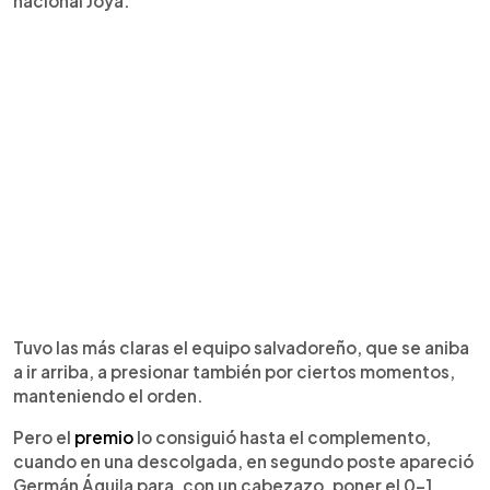
nacional Joya.
Tuvo las más claras el equipo salvadoreño, que se aniba
a ir arriba, a presionar también por ciertos momentos,
manteniendo el orden.
Pero el
premio
lo consiguió hasta el complemento,
cuando en una descolgada, en segundo poste apareció
Germán Águila para, con un cabezazo, poner el 0-1