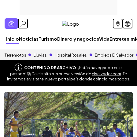
Inicio
Noticias
Turismo
Dinero y negocios
Vida
Entretenim
Terremotos
Lluvias
Hospital Rosales
Empleos El Salvador
CONTENIDO DE ARCHIVO:
¡Estás navegando en el
pasado! 🚀 Da el salto a la nueva versión de
elsalvador.com
. Te
invitamos a visitar el nuevo portal país donde coincidimos todos.