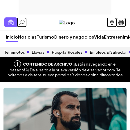
Inicio
Noticias
Turismo
Dinero y negocios
Vida
Entretenim
Terremotos
Lluvias
Hospital Rosales
Empleos El Salvador
CONTENIDO DE ARCHIVO:
¡Estás navegando en el
pasado! 🚀 Da el salto a la nueva versión de
elsalvador.com
. Te
invitamos a visitar el nuevo portal país donde coincidimos todos.