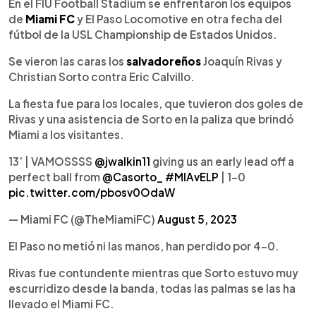
Escuchar artículo
En el FIU Football Stadium se enfrentaron los equipos
de
Miami FC
y El Paso Locomotive en otra fecha del
fútbol de la USL Championship de Estados Unidos.
Se vieron las caras los
salvadoreños
Joaquín Rivas y
Christian Sorto contra Eric Calvillo.
La fiesta fue para los locales, que tuvieron dos goles de
Rivas y una asistencia de Sorto en la paliza que brindó
Miami a los visitantes.
13’ | VAMOSSSS
@jwalkin11
giving us an early lead off a
perfect ball from
@Casorto_
#MIAvELP
| 1-0
pic.twitter.com/pbosv0OdaW
— Miami FC (@TheMiamiFC)
August 5, 2023
El Paso no metió ni las manos, han perdido por 4-0.
Rivas fue contundente mientras que Sorto estuvo muy
escurridizo desde la banda, todas las palmas se las ha
llevado el Miami FC.