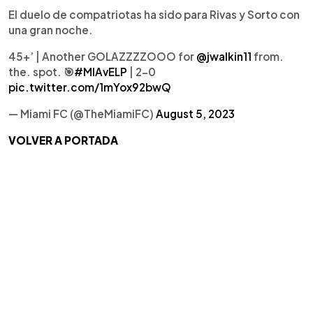
El duelo de compatriotas ha sido para Rivas y Sorto con
una gran noche.
45+’ | Another GOLAZZZZOOO for
@jwalkin11
from.
the. spot. 🎯
#MIAvELP
| 2-0
pic.twitter.com/1mYox92bwQ
— Miami FC (@TheMiamiFC)
August 5, 2023
VOLVER A PORTADA