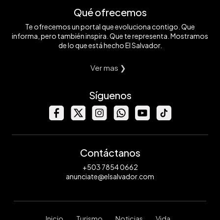
Qué ofrecemos
Te ofrecemos un portal que evoluciona contigo. Que
informa, pero también inspira. Que te representa. Mostramos
de lo que está hecho El Salvador.
Ver mas ❯
Síguenos
Contáctanos
+503 7854 0662
anunciate@elsalvador.com
Inicio
Turismo
Noticias
Vida