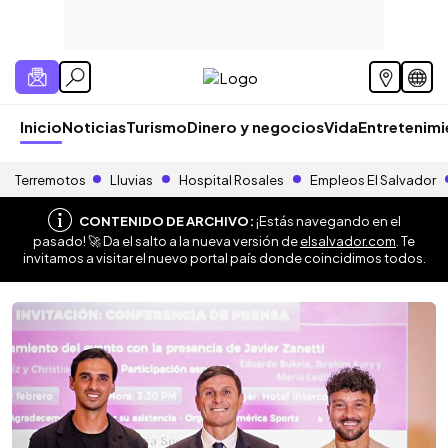
Inicio
Noticias
Turismo
Dinero y negocios
Vida
Entretenim
Terremotos
Lluvias
Hospital Rosales
Empleos El Salvador
CONTENIDO DE ARCHIVO:
¡Estás navegando en el
pasado! 🚀 Da el salto a la nueva versión de
elsalvador.com
. Te
invitamos a visitar el nuevo portal país donde coincidimos todos.