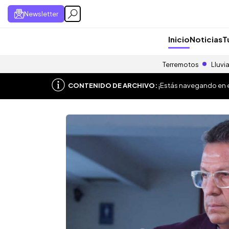
Newsletter
Inicio
Noticias
T
Terremotos
Lluvi
CONTENIDO DE ARCHIVO:
¡Estás navegando en el