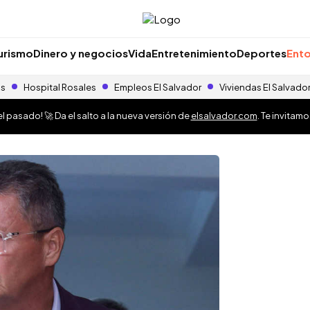
urismo
Dinero y negocios
Vida
Entretenimiento
Deportes
Ento
as
Hospital Rosales
Empleos El Salvador
Viviendas El Salvado
 pasado! 🚀 Da el salto a la nueva versión de
elsalvador.com
. Te invitam