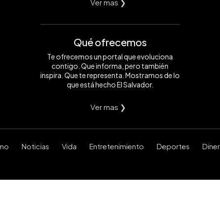
Ver mas ❯
Qué ofrecemos
Te ofrecemos un portal que evoluciona
contigo. Que informa, pero también
inspira. Que te representa. Mostramos de lo
que está hecho El Salvador.
Ver mas ❯
smo
Noticias
Vida
Entretenimiento
Deportes
Dine