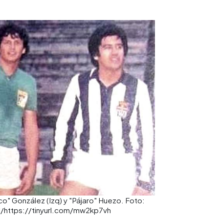
co" González (Izq) y "Pájaro" Huezo. Foto:
al/https://tinyurl.com/mw2kp7vh