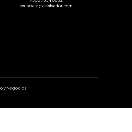
+503 7854 0662
anunciate@elsalvador.com
ro y Negocios