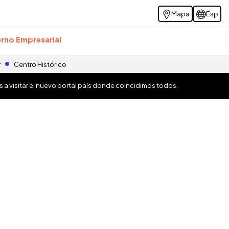
Mapa
Esp
rno Empresarial
r
Centro Histórico
os a visitar el nuevo portal país donde coincidimos todos.