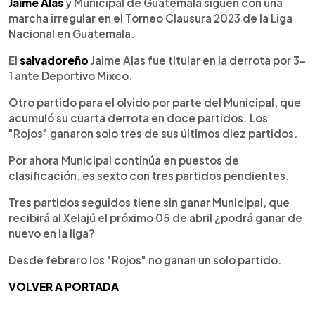
Escuchar artículo
Jaime Alas
y Municipal de Guatemala siguen con una
marcha irregular en el Torneo Clausura 2023 de la Liga
Nacional en Guatemala.
El
salvadoreño
Jaime Alas fue titular en la derrota por 3-
1 ante Deportivo Mixco.
Otro partido para el olvido por parte del Municipal, que
acumuló su cuarta derrota en doce partidos. Los
"Rojos" ganaron solo tres de sus últimos diez partidos.
Por ahora Municipal continúa en puestos de
clasificación, es sexto con tres partidos pendientes.
Tres partidos seguidos tiene sin ganar Municipal, que
recibirá al Xelajú el próximo 05 de abril ¿podrá ganar de
nuevo en la liga?
Desde febrero los "Rojos" no ganan un solo partido.
VOLVER A PORTADA