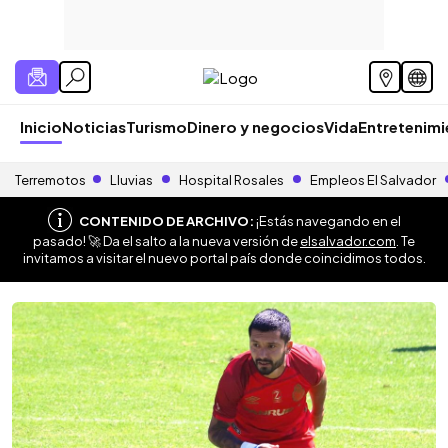
Inicio
Noticias
Turismo
Dinero y negocios
Vida
Entretenim
Terremotos
Lluvias
Hospital Rosales
Empleos El Salvador
CONTENIDO DE ARCHIVO:
¡Estás navegando en el
pasado! 🚀 Da el salto a la nueva versión de
elsalvador.com
. Te
invitamos a visitar el nuevo portal país donde coincidimos todos.