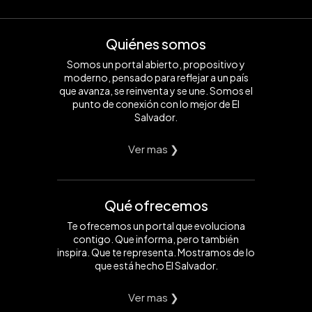
Quiénes somos
Somos un portal abierto, propositivo y
moderno, pensado para reflejar a un país
que avanza, se reinventa y se une. Somos el
punto de conexión con lo mejor de El
Salvador.
Ver mas ❯
Qué ofrecemos
Te ofrecemos un portal que evoluciona
contigo. Que informa, pero también
inspira. Que te representa. Mostramos de lo
que está hecho El Salvador.
Ver mas ❯