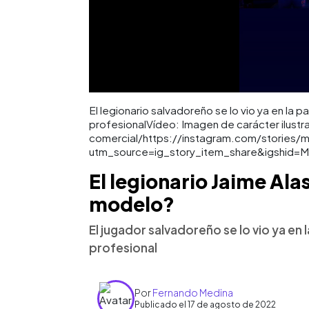
El legionario salvadoreño se lo vio ya en la
profesionalVídeo: Imagen de carácter ilustra
comercial/https://instagram.com/storie
utm_source=ig_story_item_share&igshid
El legionario Jaime Alas
modelo?
El jugador salvadoreño se lo vio ya e
profesional
Por
Fernando Medina
Publicado el 17 de agosto de 2022