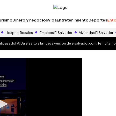
urismo
Dinero y negocios
Vida
Entretenimiento
Deportes
Ento
Hospital Rosales
Empleos El Salvador
Viviendas El Salvador
 pasado! 🚀 Da el salto a la nueva versión de
elsalvador.com
. Te invitam