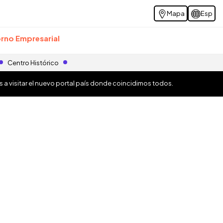
Mapa
Esp
rno Empresarial
Centro Histórico
os a visitar el nuevo portal país donde coincidimos todos.