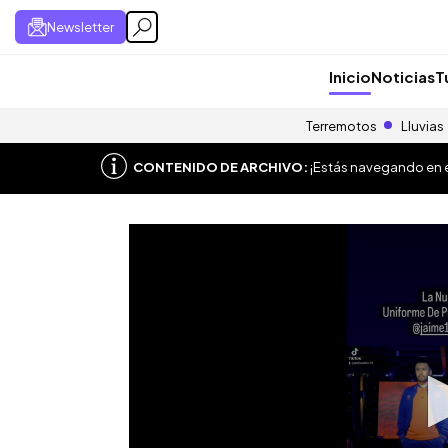
Newsletter
Inicio
Noticias
T
Terremotos
Lluvias
CONTENIDO DE ARCHIVO:
¡Estás navegando en el