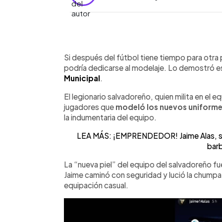
0:00
Facebook
Twitter
►
Escuchar artículo
Si después del fútbol tiene tiempo para otra
podría dedicarse al modelaje. Lo demostró e
Municipal
.
El legionario salvadoreño, quien milita en el 
jugadores que
modeló los nuevos uniformes
la indumentaria del equipo.
LEA MÁS: ¡EMPRENDEDOR! Jaime Alas, sel
barb
La “nueva piel” del equipo del salvadoreño fue
Jaime caminó con seguridad y lució la chumpa,
equipación casual.