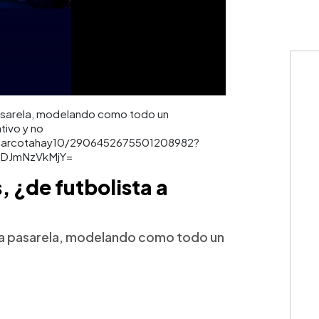
 pasarela, modelando como todo un
tivo y no
s/marcotahay10/2906452675501208982?
=MDJmNzVkMjY=
, ¿de futbolista a
n la pasarela, modelando como todo un