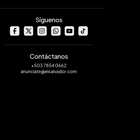
Síguenos
Contáctanos
+503 7854 0662
anunciate@elsalvador.com