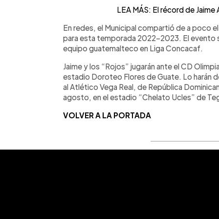
LEA MÁS: El récord de Jaime A
En redes, el Municipal compartió de a poco e
para esta temporada 2022-2023. El evento se 
equipo guatemalteco en Liga Concacaf.
Jaime y los “Rojos” jugarán ante el CD Olimpi
estadio Doroteo Flores de Guate. Lo harán des
al Atlético Vega Real, de República Dominicana.
agosto, en el estadio “Chelato Ucles” de Te
VOLVER A LA PORTADA