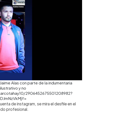
 Jaime Alas con parte de la indumentaria
lustrativo y no
s/marcotahay10/2906452675501208982?
=MDJmNzVkMjY=
uenta de instagram, se mira el desfile en el
odo profesional.