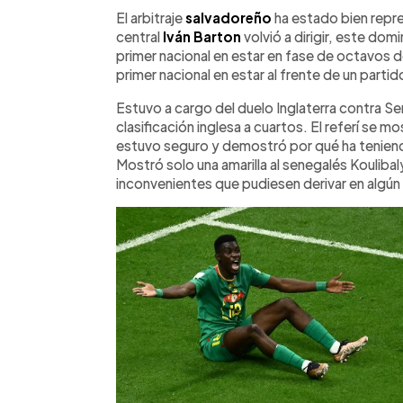
Facebook
Twitter
►
Escuchar artículo
El arbitraje
salvadoreño
ha estado bien repre
central
Iván Barton
volvió a dirigir, este domi
primer nacional en estar en fase de octavos de 
primer nacional en estar al frente de un partid
Estuvo a cargo del duelo Inglaterra contra Se
clasificación inglesa a cuartos. El referí se mo
estuvo seguro y demostró por qué ha teniendo
Mostró solo una amarilla al senegalés Koulibal
inconvenientes que pudiesen derivar en algún 