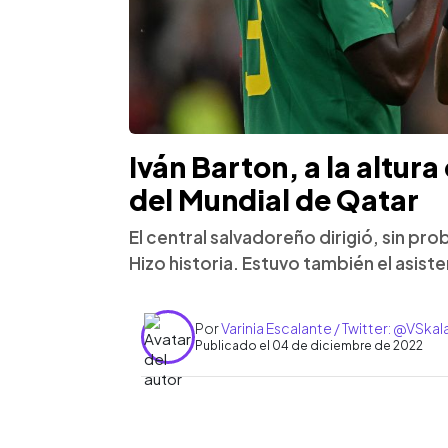
Iván Barton, a la altura
del Mundial de Qatar
El central salvadoreño dirigió, sin pr
Hizo historia. Estuvo también el asist
Por
Varinia Escalante / Twitter: @VSkal
Publicado el 04 de diciembre de 2022
0:00