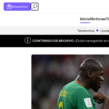
Newsletter
Inicio
Noticias
T
Terremotos
Lluvi
CONTENIDO DE ARCHIVO:
¡Estás navegando en el