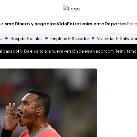
urismo
Dinero y negocios
Vida
Entretenimiento
Deportes
Ento
as
Hospital Rosales
Empleos El Salvador
Viviendas El Salvado
 pasado! 🚀 Da el salto a la nueva versión de
elsalvador.com
. Te invitam