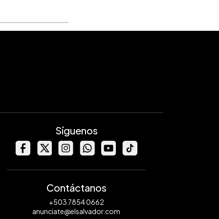
Síguenos
Contáctanos
+503 7854 0662
anunciate@elsalvador.com