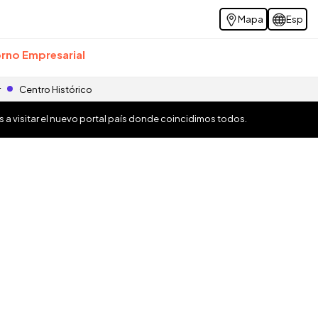
Mapa
Esp
rno Empresarial
r
Centro Histórico
os a visitar el nuevo portal país donde coincidimos todos.