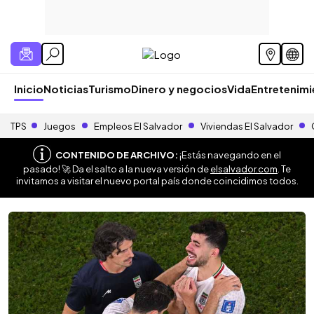
Inicio
Noticias
Turismo
Dinero y negocios
Vida
Entretenim
TPS
Juegos
Empleos El Salvador
Viviendas El Salvador
CONTENIDO DE ARCHIVO:
¡Estás navegando en el
pasado! 🚀 Da el salto a la nueva versión de
elsalvador.com
. Te
invitamos a visitar el nuevo portal país donde coincidimos todos.