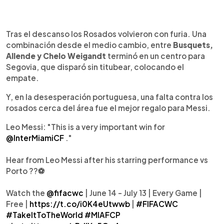
Tras el descanso los Rosados volvieron con furia. Una
combinación desde el medio cambio, entre
Busquets,
Allende y Chelo Weigandt
terminó en un centro para
Segovia, que disparó sin titubear, colocando el
empate.
Y, en la desesperación portuguesa, una falta contra los
rosados cerca del área fue el mejor regalo para Messi.
Leo Messi: "This is a very important win for
@InterMiamiCF
."
Hear from Leo Messi after his starring performance vs
Porto ??⚽️
Watch the
@fifacwc
| June 14 - July 13 | Every Game |
Free |
https://t.co/i0K4eUtwwb
|
#FIFACWC
#TakeItToTheWorld
#MIAFCP