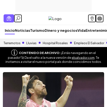
Inicio
Noticias
Turismo
Dinero y negocios
Vida
Entretenim
Terremotos
Lluvias
Hospital Rosales
Empleos El Salvador
CONTENIDO DE ARCHIVO:
¡Estás navegando en el
pasado! 🚀 Da el salto a la nueva versión de
elsalvador.com
. Te
invitamos a visitar el nuevo portal país donde coincidimos todos.