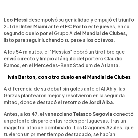
0:00
►
Escuchar artículo
Leo Messi
desempolvó su genialidad y empujó el triunfo
2-1 del
Inter Miami
ante el
FC Porto
este jueves, en su
segundo duelo por el Grupo A del
Mundial de Clubes,
listo para seguir luchando su pase a los octavos.
A los 54 minutos, el "Messías" cobró un tiro libre que
envió directo y limpio al ángulo del portero Claudio
Ramos, en el Mercedes-Benz Stadium de Atlanta.
Iván Barton, con otro duelo en el Mundial de Clubes
A diferencia de su debut sin goles ante el Al Ahly, las
Garzas plantearon mejor y resolvieron en la segunda
mitad, donde destacó el retorno de
Jordi Alba.
Antes, a los 47, el venezolano
Telasco Segovia
conectó
un potente disparo en las redes portuguesas, tras un
magistral ataque combinado. Los Dragones Azules, que
tuvieron un primer tiempo destacado, se habían