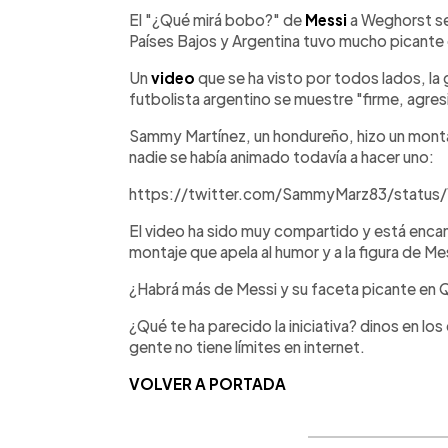
Facebook
Twitter
►
Escuchar artículo
El "¿Qué mirá bobo?" de
Messi
a Weghorst se 
Países Bajos y Argentina tuvo mucho picante 
Un
video
que se ha visto por todos lados, la
futbolista argentino se muestre "firme, agres
Sammy Martínez, un hondureño, hizo un montaj
nadie se había animado todavía a hacer uno:
https://twitter.com/SammyMarz83/status
El video ha sido muy compartido y está enca
montaje que apela al humor y a la figura de Me
¿Habrá más de Messi y su faceta picante en 
¿Qué te ha parecido la iniciativa? dinos en lo
gente no tiene límites en internet.
VOLVER A PORTADA