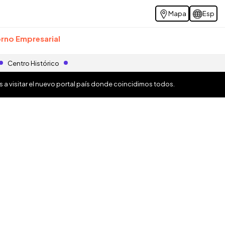
Mapa
Esp
rno Empresarial
Centro Histórico
os a visitar el nuevo portal país donde coincidimos todos.