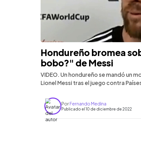
Hondureño bromea sobr
bobo?" de Messi
VIDEO. Un hondureño se mandó un mon
Lionel Messi tras el juego contra Países
Por
Fernando Medina
Publicado el 10 de diciembre de 2022
0:00