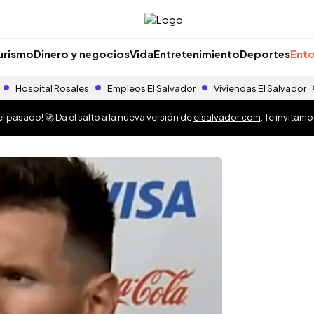
urismo
Dinero y negocios
Vida
Entretenimiento
Deportes
Ento
Hospital Rosales
Empleos El Salvador
Viviendas El Salvador
 pasado! 🚀 Da el salto a la nueva versión de
elsalvador.com
. Te invitam