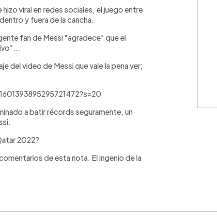
WhatsApp
Copiar link
hizo viral en redes sociales, el juego entre
dentro y fuera de la cancha.
 gente fan de Messi "agradece" que el
ivo"...
e del video de Messi que vale la pena ver;
/1601393895295721472?s=20
minado a batir récords seguramente, un
ssi.
Qatar 2022?
s comentarios de esta nota. El ingenio de la