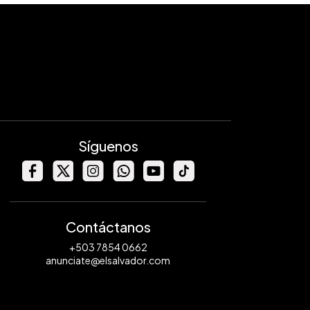
Síguenos
Contáctanos
+503 7854 0662
anunciate@elsalvador.com