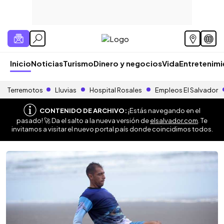
Inicio
Noticias
Turismo
Dinero y negocios
Vida
Entretenim
Terremotos
Lluvias
Hospital Rosales
Empleos El Salvador
CONTENIDO DE ARCHIVO:
¡Estás navegando en el
pasado! 🚀 Da el salto a la nueva versión de
elsalvador.com
. Te
invitamos a visitar el nuevo portal país donde coincidimos todos.