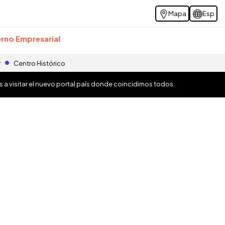
Mapa
Esp
rno Empresarial
r
Centro Histórico
os a visitar el nuevo portal país donde coincidimos todos.