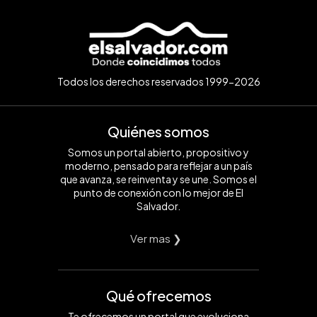
Todos los derechos reservados 1999-2026
Quiénes somos
Somos un portal abierto, propositivo y
moderno, pensado para reflejar a un país
que avanza, se reinventa y se une. Somos el
punto de conexión con lo mejor de El
Salvador.
Ver mas ❯
Qué ofrecemos
Te ofrecemos un portal que evoluciona