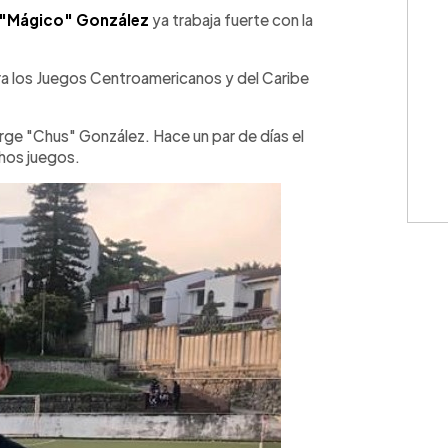
WhatsApp
Copiar link
"Mágico" González
ya trabaja fuerte con la
a los Juegos Centroamericanos y del Caribe
rge "Chus" González. Hace un par de días el
chos juegos.