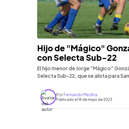
Hijo de "Mágico" Gonzá
con Selecta Sub-22
El hijo menor de Jorge "Mágico" Gonzá
Selecta Sub-22, que se alista para Sa
Por
Fernando Medina
Publicado el 16 de mayo de 2023
0:00