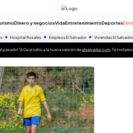
urismo
Dinero y negocios
Vida
Entretenimiento
Deportes
Ento
as
Hospital Rosales
Empleos El Salvador
Viviendas El Salvado
 pasado! 🚀 Da el salto a la nueva versión de
elsalvador.com
. Te invitam