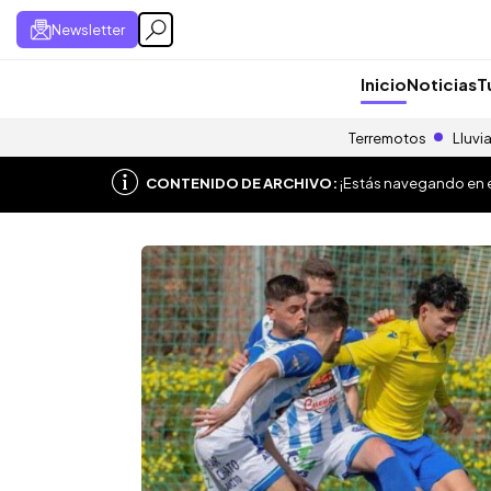
Newsletter
Inicio
Noticias
T
Terremotos
Lluvi
CONTENIDO DE ARCHIVO:
¡Estás navegando en el