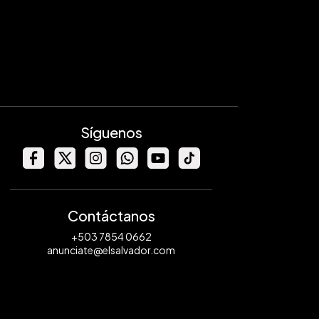
Síguenos
Contáctanos
+503 7854 0662
anunciate@elsalvador.com