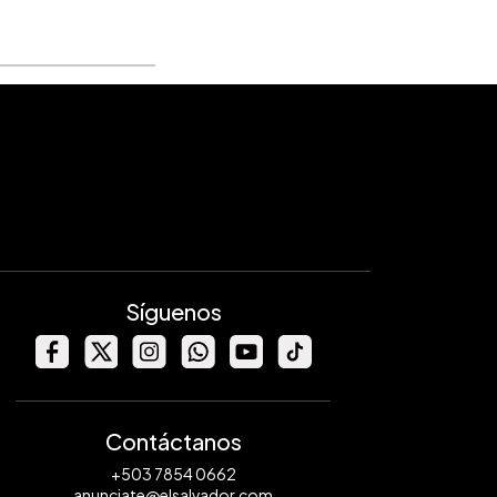
Síguenos
Contáctanos
+503 7854 0662
anunciate@elsalvador.com