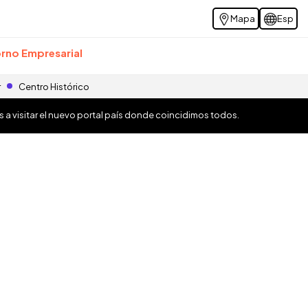
Mapa
Esp
rno Empresarial
r
Centro Histórico
os a visitar el nuevo portal país donde coincidimos todos.