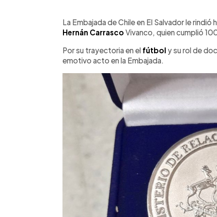
0:00
Facebook
Twitter
►
Escuchar artículo
La Embajada de Chile en El Salvador le rindió
Hernán Carrasco
Vivanco, quien cumplió 10
Por su trayectoria en el
fútbol
y su rol de do
emotivo acto en la Embajada.