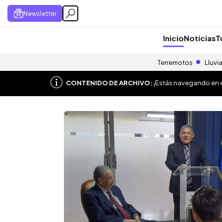
Newsletter
Inicio
Noticias
T
Terremotos
Lluvi
CONTENIDO DE ARCHIVO:
¡Estás navegando en el