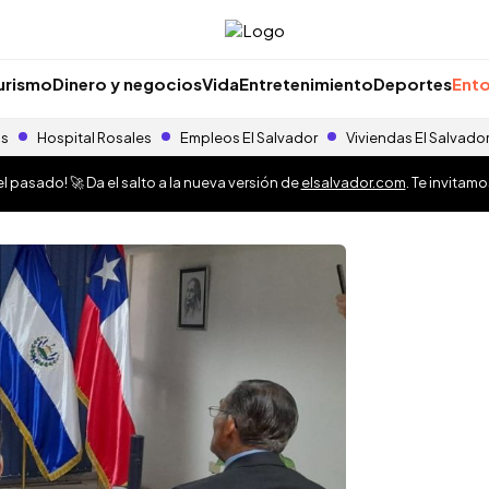
urismo
Dinero y negocios
Vida
Entretenimiento
Deportes
Ento
as
Hospital Rosales
Empleos El Salvador
Viviendas El Salvado
 pasado! 🚀 Da el salto a la nueva versión de
elsalvador.com
. Te invitam