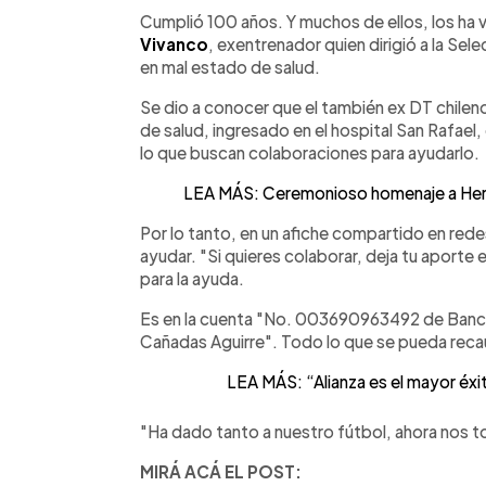
Facebook
Twitter
►
Escuchar artículo
Cumplió 100 años. Y muchos de ellos, los ha v
Vivanco
, exentrenador quien dirigió a la Sel
en mal estado de salud.
Se dio a conocer que el también ex DT chileno
de salud, ingresado en el hospital San Rafael,
lo que buscan colaboraciones para ayudarlo.
LEA MÁS: Ceremonioso homenaje a Hern
Por lo tanto, en un afiche compartido en redes
ayudar. "Si quieres colaborar, deja tu aporte e
para la ayuda.
Es en la cuenta "No. 003690963492 de Banco
Cañadas Aguirre". Todo lo que se pueda recau
LEA MÁS: “Alianza es el mayor éxi
"Ha dado tanto a nuestro fútbol, ahora nos 
MIRÁ ACÁ EL POST: