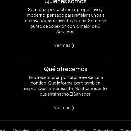
Quiénes somos
Somos un portal abierto, propositivo y
moderno, pensado para reflejar a un país
que avanza, se reinventa y se une. Somos el
punto de conexión con lo mejor de El
Salvador.
Ver mas ❯
Qué ofrecemos
Te ofrecemos un portal que evoluciona
contigo. Que informa, pero también
inspira. Que te representa. Mostramos de lo
que está hecho El Salvador.
Ver mas ❯
smo
Noticias
Vida
Entretenimiento
Deportes
Dine