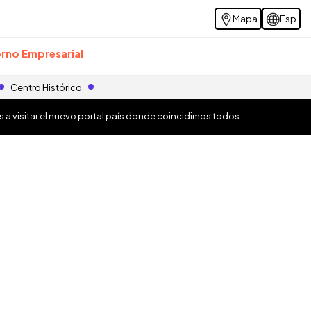
Mapa
Esp
rno Empresarial
Centro Histórico
os a visitar el nuevo portal país donde coincidimos todos.