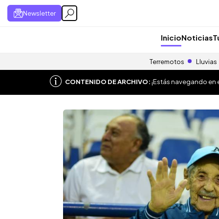
Newsletter
Inicio
Noticias
T
Terremotos
Lluvias
CONTENIDO DE ARCHIVO:
¡Estás navegando en el