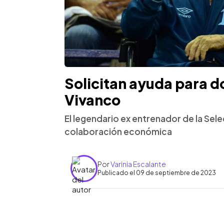
Solicitan ayuda para 
Vivanco
El legendario ex entrenador de la Selec
colaboración económica
Por
Varinia Escalante
Publicado el 09 de septiembre de 2023
0:00