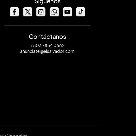
Síguenos
Contáctanos
+503 7854 0662
anunciate@elsalvador.com
ro y Negocios