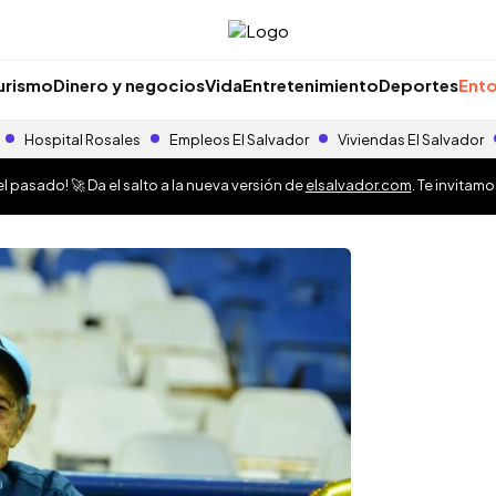
urismo
Dinero y negocios
Vida
Entretenimiento
Deportes
Ento
Hospital Rosales
Empleos El Salvador
Viviendas El Salvador
 pasado! 🚀 Da el salto a la nueva versión de
elsalvador.com
. Te invitam