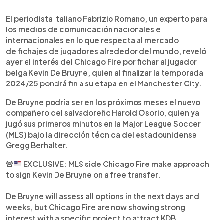
0:00
►
Escuchar artículo
El periodista italiano Fabrizio Romano, un experto para
los medios de comunicación nacionales e
internacionales en lo que respecta al mercado
de fichajes de jugadores alrededor del mundo, reveló
ayer el interés del Chicago Fire por fichar al jugador
belga Kevin De Bruyne, quien al finalizar la temporada
2024/25 pondrá fin a su etapa en el Manchester City.
De Bruyne podría ser en los próximos meses el nuevo
compañero del salvadoreño Harold Osorio, quien ya
jugó sus primeros minutos en la Major League Soccer
(MLS) bajo la dirección técnica del estadounidense
Gregg Berhalter.
🚨
EXCLUSIVE: MLS side Chicago Fire make approach
to sign Kevin De Bruyne on a free transfer.
De Bruyne will assess all options in the next days and
weeks, but Chicago Fire are now showing strong
interest with a specific project to attract KDB.