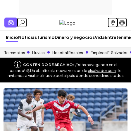
Inicio
Noticias
Turismo
Dinero y negocios
Vida
Entretenim
Terremotos
Lluvias
Hospital Rosales
Empleos El Salvador
CONTENIDO DE ARCHIVO:
¡Estás navegando en el
pasado! 🚀 Da el salto a la nueva versión de
elsalvador.com
. Te
invitamos a visitar el nuevo portal país donde coincidimos todos.