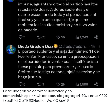
Foto: Imagen de carácter ilustrativo y no
comercial/https://twitter.com/diegogregori_10/status/1
t=eaRM3CeYB8SHgdIXl_WoMQ&s=19