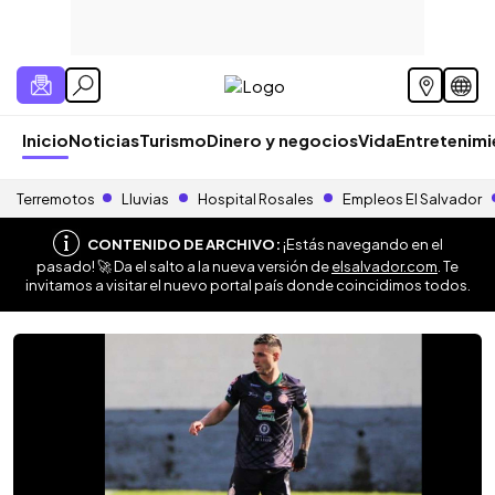
Inicio
Noticias
Turismo
Dinero y negocios
Vida
Entretenim
Terremotos
Lluvias
Hospital Rosales
Empleos El Salvador
CONTENIDO DE ARCHIVO:
¡Estás navegando en el
pasado! 🚀 Da el salto a la nueva versión de
elsalvador.com
. Te
invitamos a visitar el nuevo portal país donde coincidimos todos.