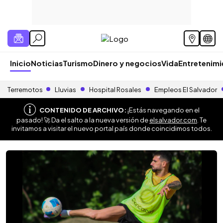
Inicio
Noticias
Turismo
Dinero y negocios
Vida
Entretenim
Terremotos
Lluvias
Hospital Rosales
Empleos El Salvador
CONTENIDO DE ARCHIVO:
¡Estás navegando en el
pasado! 🚀 Da el salto a la nueva versión de
elsalvador.com
. Te
invitamos a visitar el nuevo portal país donde coincidimos todos.