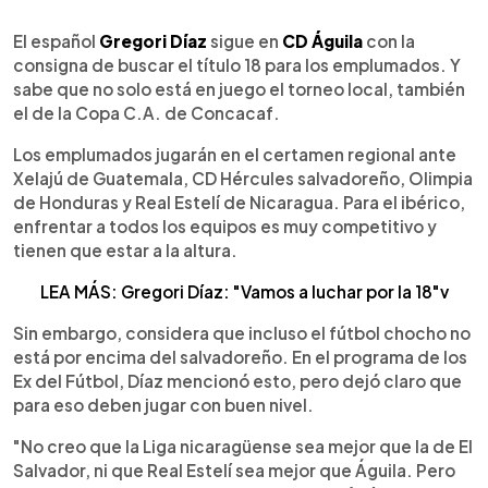
0:00
►
Escuchar artículo
El español
Gregori Díaz
sigue en
CD Águila
con la
consigna de buscar el título 18 para los emplumados. Y
sabe que no solo está en juego el torneo local, también
el de la Copa C.A. de Concacaf.
Los emplumados jugarán en el certamen regional ante
Xelajú de Guatemala, CD Hércules salvadoreño, Olimpia
de Honduras y Real Estelí de Nicaragua. Para el ibérico,
enfrentar a todos los equipos es muy competitivo y
tienen que estar a la altura.
LEA MÁS: Gregori Díaz: "Vamos a luchar por la 18"v
Sin embargo, considera que incluso el fútbol chocho no
está por encima del salvadoreño. En el programa de los
Ex del Fútbol, Díaz mencionó esto, pero dejó claro que
para eso deben jugar con buen nivel.
"No creo que la Liga nicaragüense sea mejor que la de El
Salvador, ni que Real Estelí sea mejor que Águila. Pero