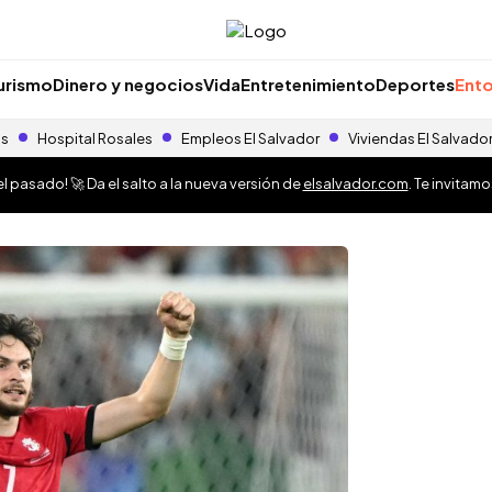
urismo
Dinero y negocios
Vida
Entretenimiento
Deportes
Ento
as
Hospital Rosales
Empleos El Salvador
Viviendas El Salvado
 pasado! 🚀 Da el salto a la nueva versión de
elsalvador.com
. Te invitam