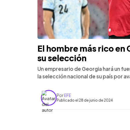
El hombre más rico en
su selección
Un empresario de Georgia hará un fu
la selección nacional de su país por a
Por
EFE
Publicado el 28 de junio de 2024
0:00