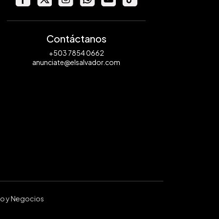
Contáctanos
+503 7854 0662
anunciate@elsalvador.com
ro y Negocios