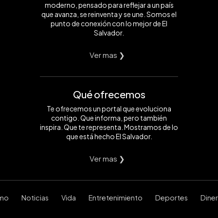
moderno, pensado para reflejar a un país
que avanza, se reinventa y se une. Somos el
punto de conexión con lo mejor de El
Salvador.
Ver mas ❯
Qué ofrecemos
Te ofrecemos un portal que evoluciona
contigo. Que informa, pero también
inspira. Que te representa. Mostramos de lo
que está hecho El Salvador.
Ver mas ❯
smo
Noticias
Vida
Entretenimiento
Deportes
Dine