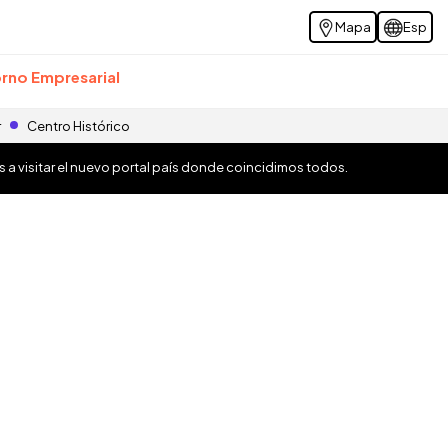
Mapa
Esp
rno Empresarial
r
Centro Histórico
os a visitar el nuevo portal país donde coincidimos todos.