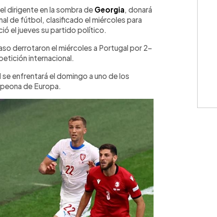
WhatsApp
Copiar link
 el dirigente en la sombra de
Georgia
, donará
al de fútbol, clasificado el miércoles para
ció el jueves su partido político.
so derrotaron el miércoles a Portugal por 2-
petición internacional.
l se enfrentará el domingo a uno de los
mpeona de Europa.