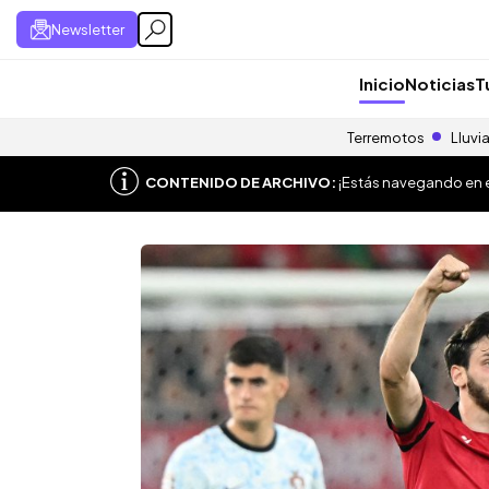
Newsletter
Inicio
Noticias
T
Terremotos
Lluvi
CONTENIDO DE ARCHIVO:
¡Estás navegando en el