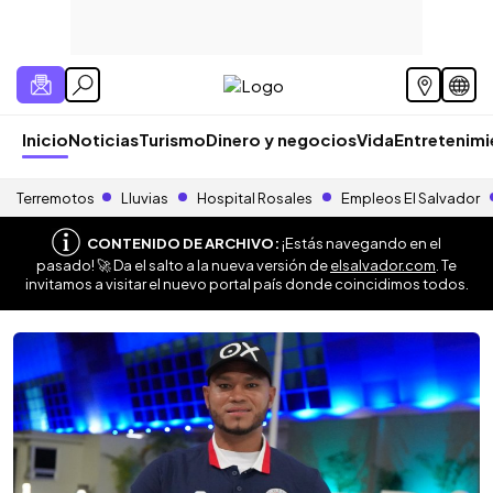
Inicio
Noticias
Turismo
Dinero y negocios
Vida
Entretenim
Terremotos
Lluvias
Hospital Rosales
Empleos El Salvador
CONTENIDO DE ARCHIVO:
¡Estás navegando en el
pasado! 🚀 Da el salto a la nueva versión de
elsalvador.com
. Te
invitamos a visitar el nuevo portal país donde coincidimos todos.