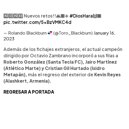
2️⃣0️⃣2️⃣3️⃣ Nuevos retos!!🙏🏽✈️
#DiosHara
🙌🏾
pic.twitter.com/5xBzVMKC4d
— Rolando Blackburn
(@Toro_Blackburn)
January 16,
2023
Además de los fichajes extranjeros, el actual campeón
dirigido por Octavio Zambrano incorporó a sus filas a
Roberto González (Santa Tecla FC), Jairo Martínez
(Atlético Marte) y Cristian Gil Hurtado (Isidro
Metapán),
más el regreso del exterior de
Kevin Reyes
(Alashkert, Armenia).
REGRESAR A PORTADA