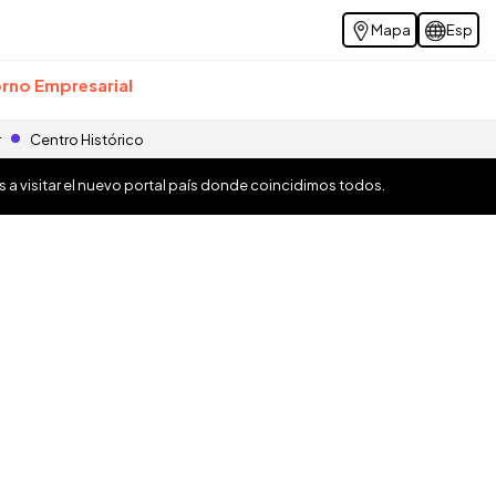
Mapa
Esp
rno Empresarial
r
Centro Histórico
os a visitar el nuevo portal país donde coincidimos todos.