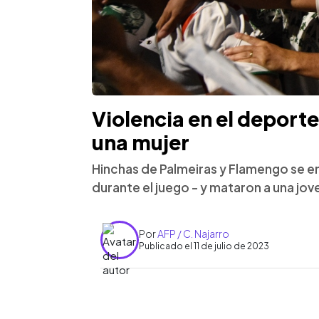
Violencia en el deporte
una mujer
Hinchas de Palmeiras y Flamengo se e
durante el juego - y mataron a una jov
Por
AFP / C. Najarro
Publicado el 11 de julio de 2023
0:00