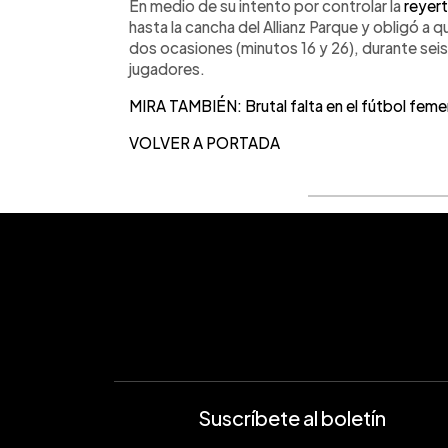
En medio de su intento por controlar la
reyer
hasta la cancha del Allianz Parque y obligó a 
dos ocasiones (minutos 16 y 26), durante seis
jugadores.
MIRA TAMBIÉN: Brutal falta en el fútbol femen
VOLVER A PORTADA
Suscríbete al boletín