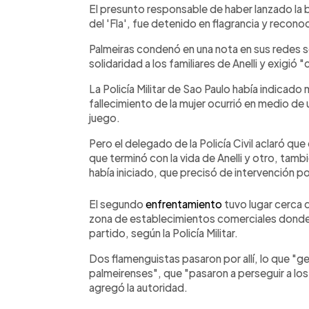
El presunto responsable de haber lanzado la bo
del 'Fla', fue detenido en flagrancia y reconoc
Palmeiras condenó en una nota en sus redes s
solidaridad a los familiares de Anelli y exigió "
La Policía Militar de Sao Paulo había indica
fallecimiento de la mujer ocurrió en medio de
juego.
Pero el delegado de la Policía Civil aclaró qu
que terminó con la vida de Anelli y otro, tamb
había iniciado, que precisó de intervención po
El segundo
enfrentamiento
tuvo lugar cerca d
zona de establecimientos comerciales donde
partido, según la Policía Militar.
Dos flamenguistas pasaron por allí, lo que "
palmeirenses", que "pasaron a perseguir a los
agregó la autoridad.