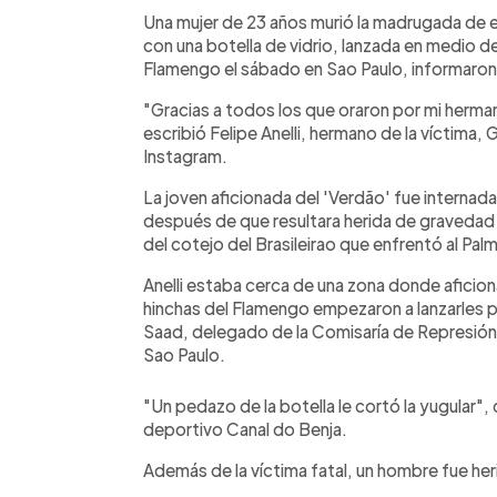
Facebook
Twitter
►
Escuchar artículo
Una mujer de 23 años murió la madrugada de
con una botella de vidrio, lanzada en medio de
Flamengo el sábado en Sao Paulo, informaron
"Gracias a todos los que oraron por mi hermana,
escribió Felipe Anelli, hermano de la víctima, Ga
Instagram.
La joven aficionada del 'Verdão' fue internad
después de que resultara herida de gravedad 
del cotejo del Brasileirao que enfrentó al Pal
Anelli estaba cerca de una zona donde afici
hinchas del Flamengo empezaron a lanzarles pi
Saad, delegado de la Comisaría de Represión d
Sao Paulo.
"Un pedazo de la botella le cortó la yugular",
deportivo Canal do Benja.
Además de la víctima fatal, un hombre fue her