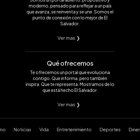
moderno, pensado para reflejar a un país
que avanza, se reinventa y se une. Somos el
punto de conexión con lo mejor de El
Salvador.
Ver mas ❯
Qué ofrecemos
Te ofrecemos un portal que evoluciona
contigo. Que informa, pero también
inspira. Que te representa. Mostramos de lo
que está hecho El Salvador.
Ver mas ❯
smo
Noticias
Vida
Entretenimiento
Deportes
Dine