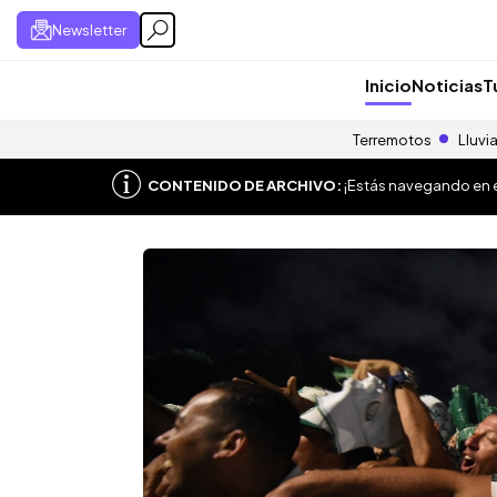
Newsletter
Inicio
Noticias
T
Terremotos
Lluvi
CONTENIDO DE ARCHIVO:
¡Estás navegando en el