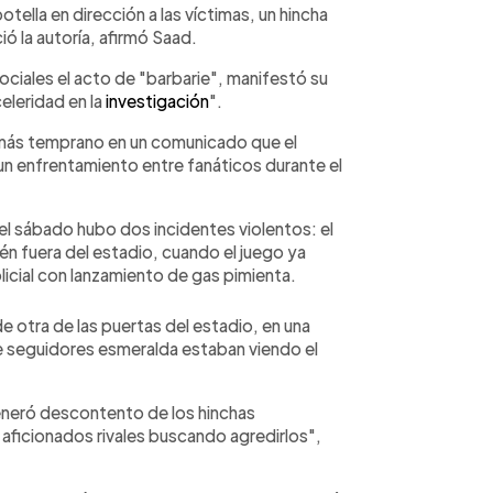
tella en dirección a las víctimas, un hincha
ió la autoría, afirmó Saad.
ociales el acto de "barbarie", manifestó su
celeridad en la
investigación
".
do más temprano en un comunicado que el
 un enfrentamiento entre fanáticos durante el
e el sábado hubo dos incidentes violentos: el
ién fuera del estadio, cuando el juego ya
licial con lanzamiento de gas pimienta.
e otra de las puertas del estadio, en una
 seguidores esmeralda estaban viendo el
generó descontento de los hinchas
 aficionados rivales buscando agredirlos",