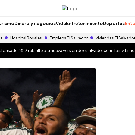
urismo
Dinero y negocios
Vida
Entretenimiento
Deportes
Ento
as
Hospital Rosales
Empleos El Salvador
Viviendas El Salvado
 pasado! 🚀 Da el salto a la nueva versión de
elsalvador.com
. Te invitam