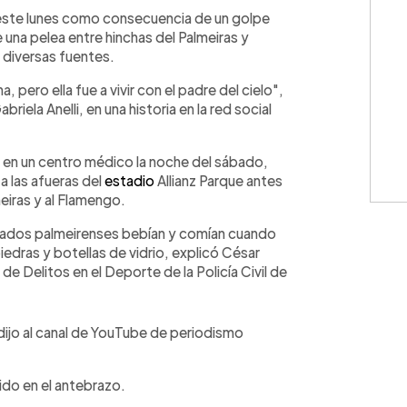
WhatsApp
Copiar link
 este lunes como consecuencia de un golpe
 una pelea entre hinchas del Palmeiras y
 diversas fuentes.
 pero ella fue a vivir con el padre del cielo",
briela Anelli, en una historia en la red social
a en un centro médico la noche del sábado,
a las afueras del
estadio
Allianz Parque antes
meiras y al Flamengo.
onados palmeirenses bebían y comían cuando
edras y botellas de vidrio, explicó César
e Delitos en el Deporte de la Policía Civil de
 dijo al canal de YouTube de periodismo
ido en el antebrazo.