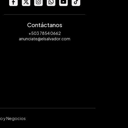
Contáctanos
+503 7854 0662
anunciate@elsalvador.com
ro y Negocios