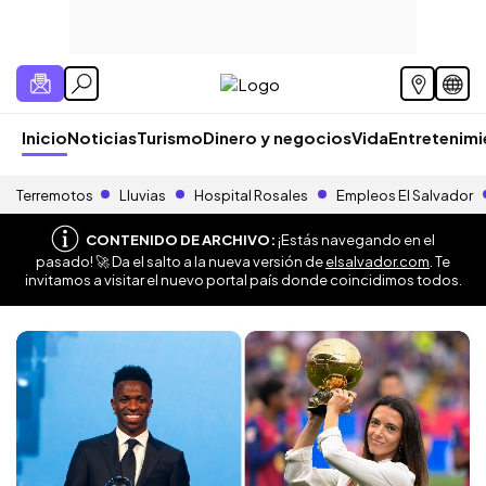
Inicio
Noticias
Turismo
Dinero y negocios
Vida
Entretenim
Terremotos
Lluvias
Hospital Rosales
Empleos El Salvador
CONTENIDO DE ARCHIVO:
¡Estás navegando en el
pasado! 🚀 Da el salto a la nueva versión de
elsalvador.com
. Te
invitamos a visitar el nuevo portal país donde coincidimos todos.