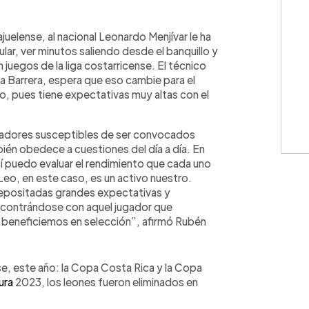
WhatsApp
Copiar link
uelense, al nacional Leonardo Menjívar le ha
lar, ver minutos saliendo desde el banquillo y
 juegos de la liga costarricense. El técnico
la Barrera, espera que eso cambie para el
, pues tiene expectativas muy altas con el
ugadores susceptibles de ser convocados
ién obedece a cuestiones del día a día. En
 Sí puedo evaluar el rendimiento que cada uno
 Leo, en este caso, es un activo nuestro.
epositadas grandes expectativas y
ncontrándose con aquel jugador que
s beneficiemos en selección”, afirmó Rubén
e, este año: la Copa Costa Rica y la Copa
ura
2023, los leones fueron eliminados en