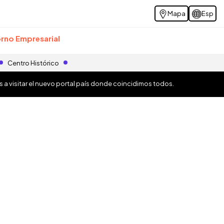
Mapa
Esp
rno Empresarial
Centro Histórico
os a visitar el nuevo portal país donde coincidimos todos.