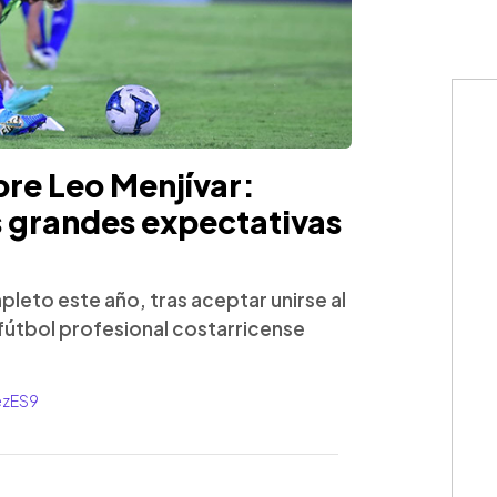
bre Leo Menjívar:
 grandes expectativas
leto este año, tras aceptar unirse al
l fútbol profesional costarricense
ezES9