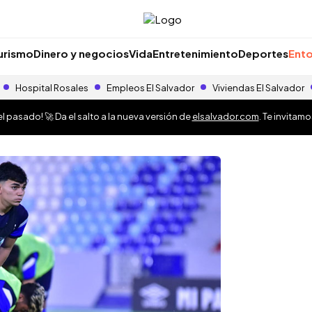
urismo
Dinero y negocios
Vida
Entretenimiento
Deportes
Ento
Hospital Rosales
Empleos El Salvador
Viviendas El Salvador
 pasado! 🚀 Da el salto a la nueva versión de
elsalvador.com
. Te invitam