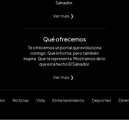
Salvador.
Ver mas ❯
Qué ofrecemos
Te ofrecemos un portal que evoluciona
contigo. Que informa, pero también
inspira. Que te representa. Mostramos de lo
que está hecho El Salvador.
Ver mas ❯
smo
Noticias
Vida
Entretenimiento
Deportes
Dine