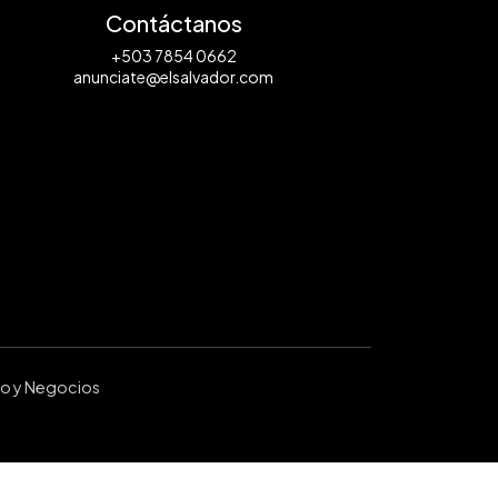
Contáctanos
+503 7854 0662
anunciate@elsalvador.com
ro y Negocios