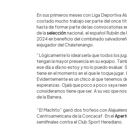
0:00
Facebook
Twitter
►
Escuchar artículo
En sus primeros meses con Liga Deportiva Alaj
costado mucho trabajo ser parte del once titu
hasta de formar parte de las convocatorias en
de la
selección
nacional, el español Rubén de 
2024 en beneficio del combinado salvadoreño
exjugador del Chalatenango.
“Lógicamente lo ideal sería que todos los j
tengan la mayor presencia en su equipo. Tamb
ese día a día no estoy y no lo puedo evaluar.
tiene en el momento en el que le toque jugar.
Evidentemente es un chico al que tenemos d
esperanzas. Ojalá que poco a poco vaya ree
consideramos tiene que ser. A su vez que no
de la Barrera.
“El Machito” ganó dos trofeos con Alajuelens
Centroamericana de la Concacaf. En el
Apert
semifinales contra el Club Sport Herediano.